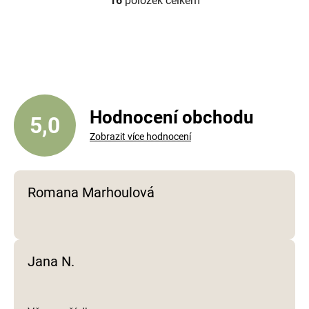
16
položek celkem
O
v
l
á
d
a
c
í
Hodnocení obchodu
5,0
p
Zobrazit více hodnocení
r
v
k
y
Romana Marhoulová
v
ý
p
i
Jana N.
s
u