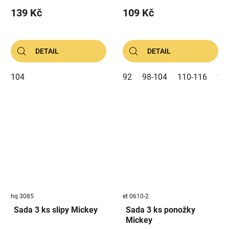
139 Kč
109 Kč
DETAIL
DETAIL
104
92
98-104
110-116
12
hq 3085
et 0610-2
Sada 3 ks slipy Mickey
Sada 3 ks ponožky
Mickey