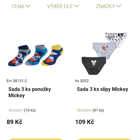
e
CENA
VÝBĚR DLE
ZNAČKY
n
í
V
p
ý
r
p
o
i
d
s
u
p
k
r
t
Erv 38131-2
hs 3052
o
ů
Sada 3 ks ponožky
Sada 3 ks slipy Mickey
d
Mickey
u
k
Skladem
(16 ks)
Skladem
(41 ks)
t
89 Kč
109 Kč
ů