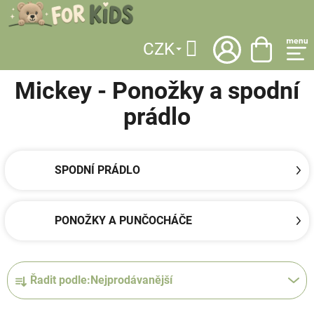
Přejít
na
obsah
CZK
DOMŮ
/
LICENCE
/
MICKEY
/
OBLEČENÍ
/
PONOŽKY A SPODNÍ PRÁDLO
Hledat
Mickey - Ponožky a spodní
prádlo
SPODNÍ PRÁDLO
PONOŽKY A PUNČOCHÁČE
Ř
Řadit podle:
Nejprodávanější
a
z