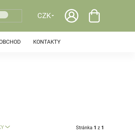
CZK
OOBCHOD
KONTAKTY
KY
Stránka
1
z
1