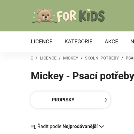
Přejít
na
obsah
LICENCE
KATEGORIE
AKCE
N
DOMŮ
/
LICENCE
/
MICKEY
/
ŠKOLNÍ POTŘEBY
/
PSA
Mickey - Psací potřeb
PROPISKY
Ř
Řadit podle:
Nejprodávanější
a