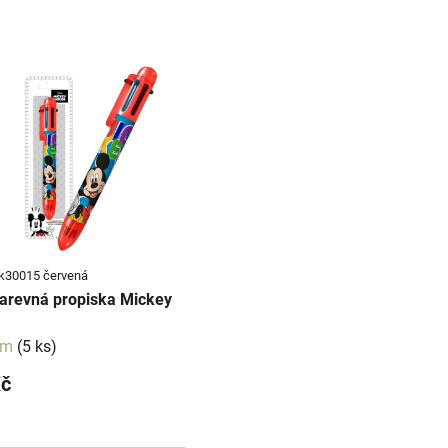
k30015 červená
barevná propiska Mickey
em
(5 ks)
Kč