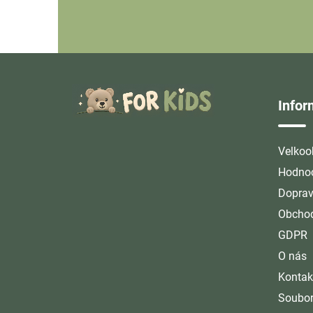
Z
á
Info
p
a
t
Velkoo
í
Hodnoc
Doprav
Obchod
GDPR
O nás
Kontak
Soubor