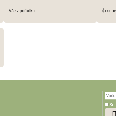
i
s
Vše v pořádku
👍 supe
u
So