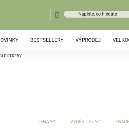
OVINKY
BESTSELLERY
VÝPRODEJ
VELK
CÍ POTŘEBY
y
CENA
VÝBĚR DLE
ZNAČ