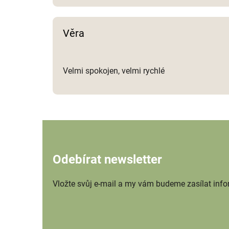
Věra
Velmi spokojen, velmi rychlé
Odebírat newsletter
Vložte svůj e-mail a my vám budeme zasílat inf