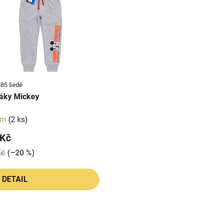
em 7885 šedé
áky Mickey
em
(2 ks)
 Kč
Kč
(–20 %)
DETAIL