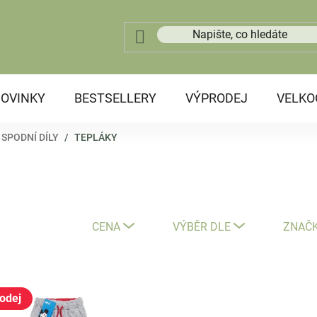
OVINKY
BESTSELLERY
VÝPRODEJ
VELK
SPODNÍ DÍLY
/
TEPLÁKY
CENA
VÝBĚR DLE
ZNAČ
odej