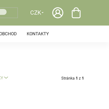
CZK
OOBCHOD
KONTAKTY
KY
Stránka
1
z
1