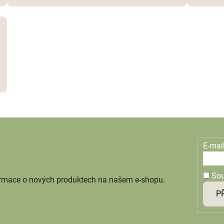
E-mai
So
ormace o nových produktech na našem e-shopu.
P