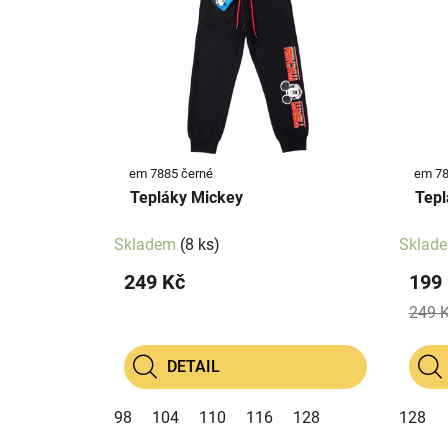
p
p
i
r
s
o
p
d
r
u
o
k
d
t
em 7885 černé
u
ů
Tepláky Mickey
Tepl
k
t
Skladem
(8 ks)
Sklad
ů
249 Kč
199
249 
DETAIL
98
104
110
116
128
128