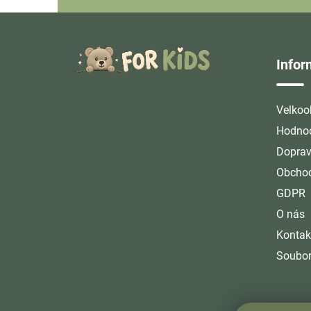
Z
á
Info
p
a
t
Velkoo
í
Hodnoc
Doprav
Obchod
GDPR
O nás
Kontak
Soubor