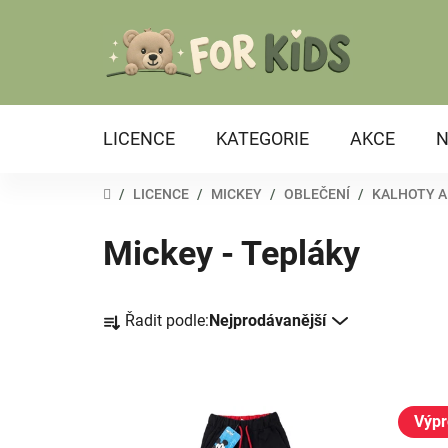
Přejít
na
obsah
LICENCE
KATEGORIE
AKCE
N
DOMŮ
/
LICENCE
/
MICKEY
/
OBLEČENÍ
/
KALHOTY A 
Mickey - Tepláky
Ř
Řadit podle:
Nejprodávanější
a
z
e
V
n
ý
Výpr
í