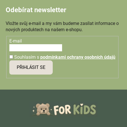
Odebírat newsletter
Vložte svůj e-mail a my vám budeme zasílat informace o
nových produktech na našem e-shopu.
E-mail
Souhlasím s
podmínkami ochrany osobních údajů
PŘIHLÁSIT SE
Z
á
p
a
t