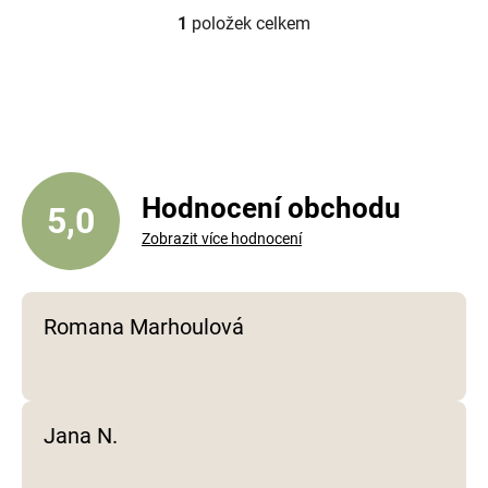
1
položek celkem
O
v
l
á
d
a
c
í
Hodnocení obchodu
5,0
p
Zobrazit více hodnocení
r
v
k
y
Romana Marhoulová
v
ý
p
i
Jana N.
s
u