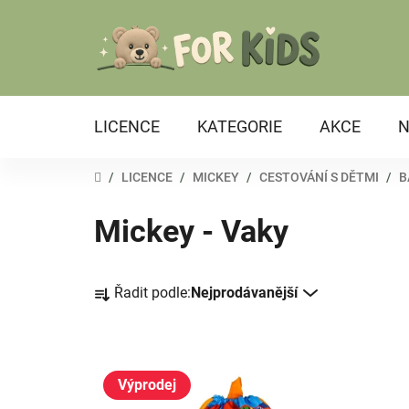
Přejít
na
obsah
LICENCE
KATEGORIE
AKCE
N
DOMŮ
/
LICENCE
/
MICKEY
/
CESTOVÁNÍ S DĚTMI
/
B
Mickey - Vaky
Ř
Řadit podle:
Nejprodávanější
a
z
e
V
n
ý
Výprodej
í