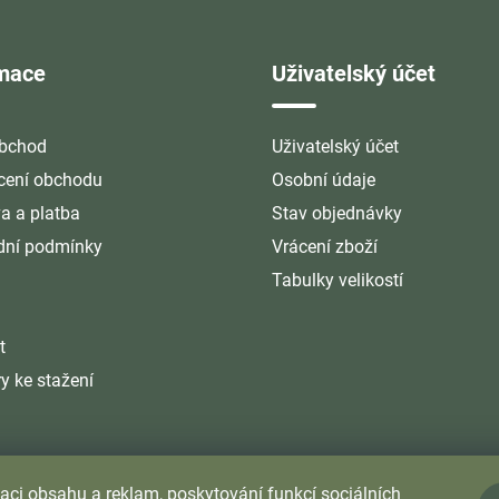
rmace
Uživatelský účet
bchod
Uživatelský účet
ení obchodu
Osobní údaje
a a platba
Stav objednávky
ní podmínky
Vrácení zboží
Tabulky velikostí
t
y ke stažení
aci obsahu a reklam, poskytování funkcí sociálních