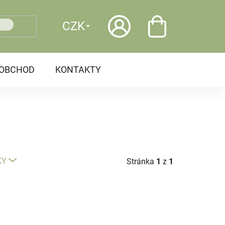
CZK
OOBCHOD
KONTAKTY
KY
Stránka
1
z
1