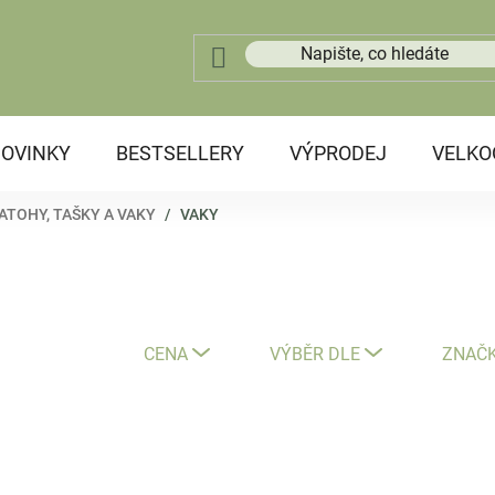
OVINKY
BESTSELLERY
VÝPRODEJ
VELK
ATOHY, TAŠKY A VAKY
/
VAKY
CENA
VÝBĚR DLE
ZNAČ