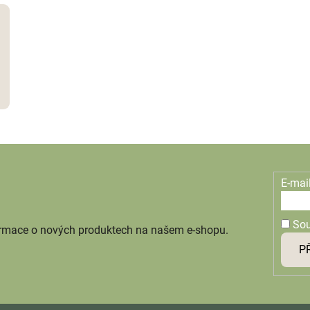
E-mai
So
ormace o nových produktech na našem e-shopu.
P