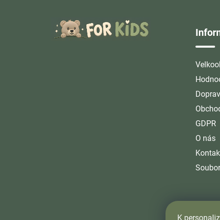
Z
á
Info
p
a
t
Velkoo
í
Hodnoc
Doprav
Obchod
GDPR
O nás
Kontak
Soubor
K personaliz