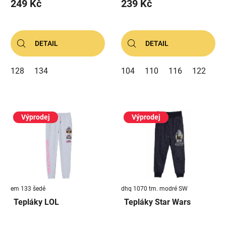
249 Kč
239 Kč
DETAIL
DETAIL
128
134
104
110
116
122
Výprodej
Výprodej
em 133 šedé
dhq 1070 tm. modré SW
Tepláky LOL
Tepláky Star Wars