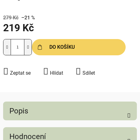
279 Kč
–21 %
219 Kč
Měrná cena:
DO KOŠÍKU
Zeptat se
Hlídat
Sdílet
Popis
Hodnocení