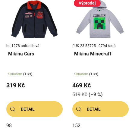
Výprodej
hq 1278 antracitová
f UK 23 55725 - 079d šedá
Mikina Cars
Mikina Minecraft
Skladem
(1 ks)
Skladem
(1 ks)
319 Kč
469 Kč
519 Kč
(–9 %)
DETAIL
DETAIL
98
152