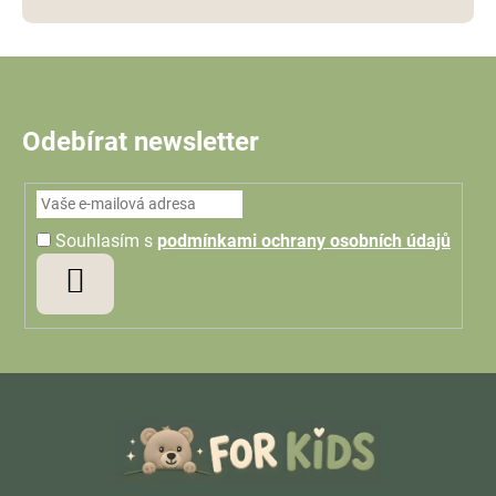
Odebírat newsletter
Souhlasím s
podmínkami ochrany osobních údajů
PŘIHLÁSIT
SE
Z
á
p
a