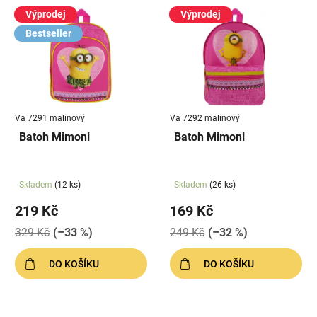
V
p
ý
Výprodej
Výprodej
r
p
Bestseller
o
i
d
s
u
p
k
r
t
Va 7291 malinový
Va 7292 malinový
o
ů
Batoh Mimoni
Batoh Mimoni
d
u
k
Skladem
(12 ks)
Skladem
(26 ks)
t
219 Kč
169 Kč
ů
329 Kč
(–33 %)
249 Kč
(–32 %)
DO KOŠÍKU
DO KOŠÍKU