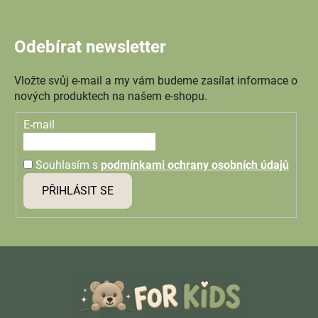
Odebírat newsletter
Vložte svůj e-mail a my vám budeme zasílat informace o
nových produktech na našem e-shopu.
E-mail
Souhlasím s
podmínkami ochrany osobních údajů
PŘIHLÁSIT SE
Z
á
p
a