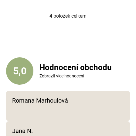
4
položek celkem
O
v
l
á
d
a
c
í
Hodnocení obchodu
5,0
p
Zobrazit více hodnocení
r
v
k
y
Romana Marhoulová
v
ý
p
i
Jana N.
s