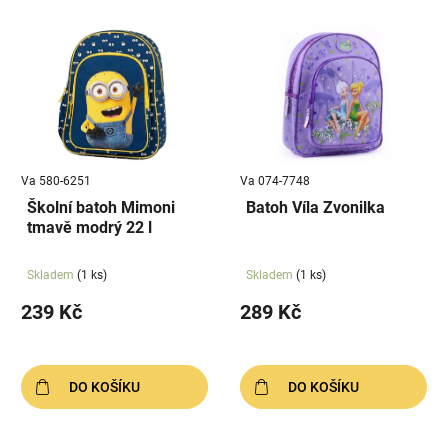
Va 580-6251
Va 074-7748
Školní batoh Mimoni
Batoh Víla Zvonilka
tmavě modrý 22 l
Skladem
(1 ks)
Skladem
(1 ks)
239 Kč
289 Kč
DO KOŠÍKU
DO KOŠÍKU