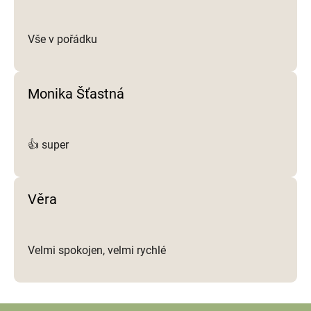
u
Vše v pořádku
Monika Šťastná
👍 super
Věra
Velmi spokojen, velmi rychlé