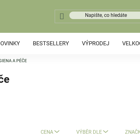
OVINKY
BESTSELLERY
VÝPRODEJ
VELK
GIENA A PÉČE
če
CENA
VÝBĚR DLE
ZNAČ