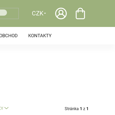
CZK
OOBCHOD
KONTAKTY
KY
Stránka
1
z
1