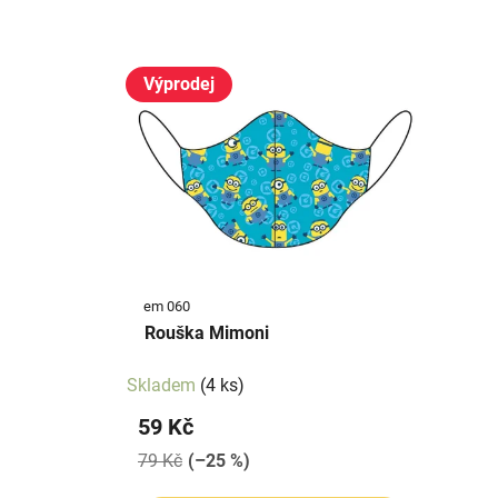
z
e
V
n
ý
Výprodej
í
p
p
i
r
s
o
p
d
r
u
o
k
d
t
em 060
u
ů
Rouška Mimoni
k
t
Skladem
(4 ks)
ů
59 Kč
79 Kč
(–25 %)