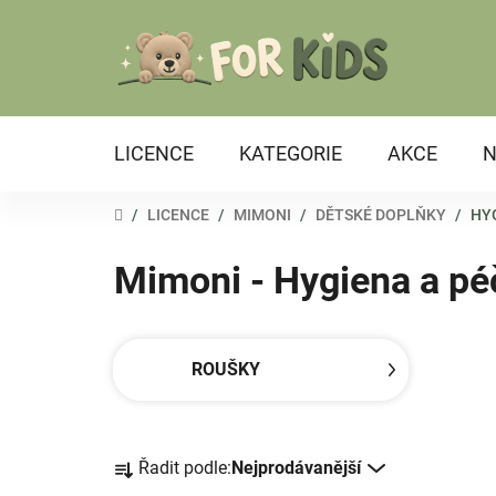
Přejít
na
obsah
LICENCE
KATEGORIE
AKCE
N
DOMŮ
/
LICENCE
/
MIMONI
/
DĚTSKÉ DOPLŇKY
/
HY
Mimoni - Hygiena a pé
ROUŠKY
Ř
Řadit podle:
Nejprodávanější
a