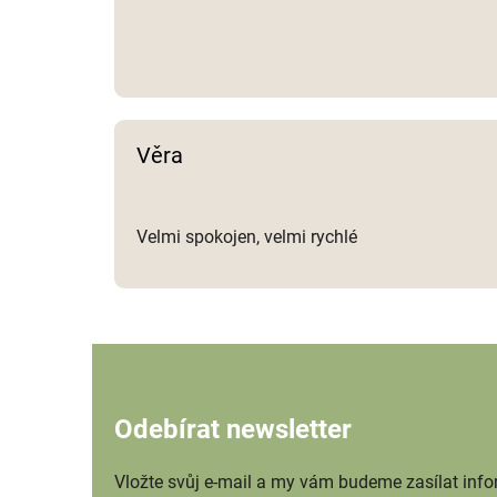
Věra
Velmi spokojen, velmi rychlé
Odebírat newsletter
Vložte svůj e-mail a my vám budeme zasílat inf