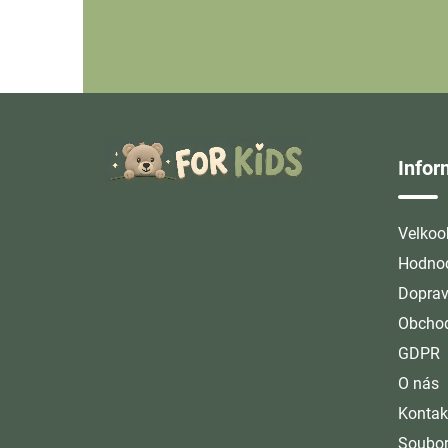
Z
á
Info
p
a
t
Velkoo
í
Hodnoc
Doprav
Obchod
GDPR
O nás
Kontak
Soubor