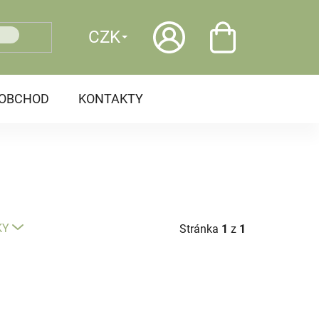
CZK
OOBCHOD
KONTAKTY
KY
Stránka
1
z
1