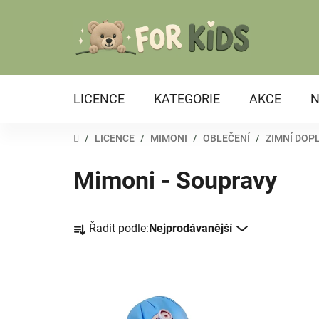
Přejít
na
obsah
LICENCE
KATEGORIE
AKCE
N
DOMŮ
/
LICENCE
/
MIMONI
/
OBLEČENÍ
/
ZIMNÍ DOP
Mimoni - Soupravy
Ř
Řadit podle:
Nejprodávanější
a
z
e
V
n
ý
í