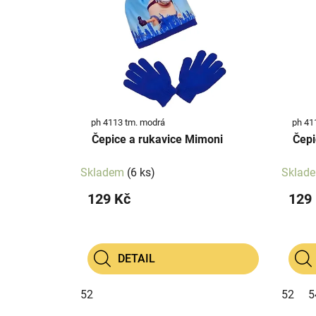
p
p
i
r
s
o
p
d
r
u
o
k
d
t
ph 4113 tm. modrá
ph 41
u
ů
Čepice a rukavice Mimoni
Čepi
k
t
Skladem
(6 ks)
Sklad
ů
129 Kč
129
DETAIL
52
52
5