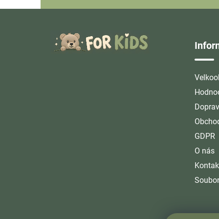
Z
á
Info
p
a
t
Velkoo
í
Hodnoc
Doprav
Obchod
GDPR
O nás
Kontak
Soubor