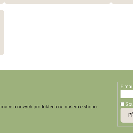
E-mai
So
ormace o nových produktech na našem e-shopu.
P