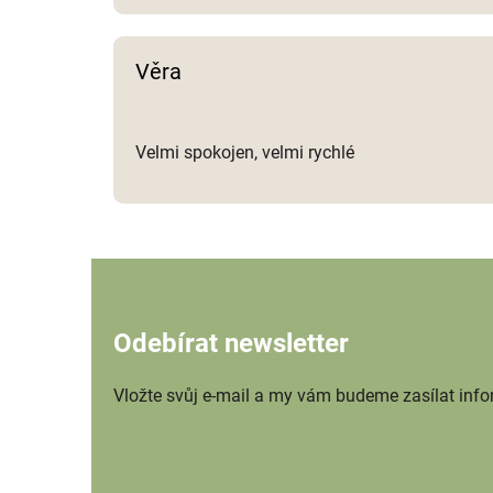
Věra
Velmi spokojen, velmi rychlé
Odebírat newsletter
Vložte svůj e-mail a my vám budeme zasílat inf