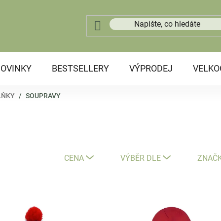
OVINKY
BESTSELLERY
VÝPRODEJ
VELK
LŇKY
/
SOUPRAVY
CENA
VÝBĚR DLE
ZNAČ