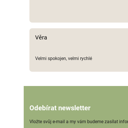
Věra
Velmi spokojen, velmi rychlé
Odebírat newsletter
Vložte svůj e-mail a my vám budeme zasílat inf