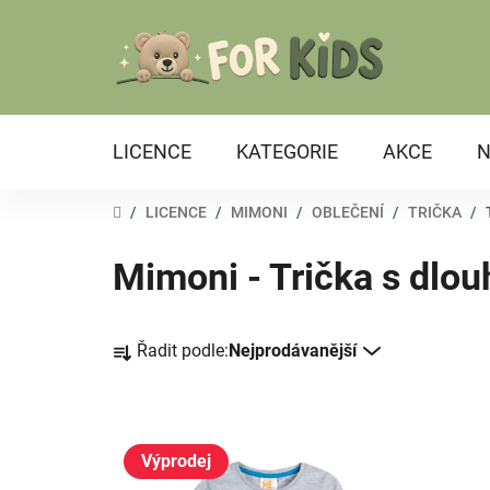
Přejít
na
obsah
LICENCE
KATEGORIE
AKCE
N
DOMŮ
/
LICENCE
/
MIMONI
/
OBLEČENÍ
/
TRIČKA
/
Mimoni - Trička s dlo
Ř
Řadit podle:
Nejprodávanější
a
z
e
V
n
ý
Výprodej
í