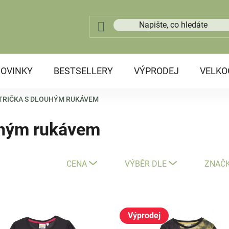
OVINKY
BESTSELLERY
VÝPRODEJ
VELK
TRIČKA S DLOUHÝM RUKÁVEM
uhým rukávem
CENA
VÝBĚR DLE
ZNAČ
Výprodej