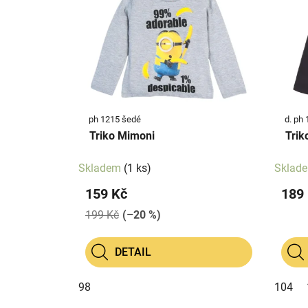
p
p
i
r
s
o
p
d
r
u
o
k
d
t
ph 1215 šedé
d. ph 
u
ů
Triko Mimoni
Trik
k
t
Skladem
(1 ks)
Sklad
ů
159 Kč
189
199 Kč
(–20 %)
DETAIL
98
104