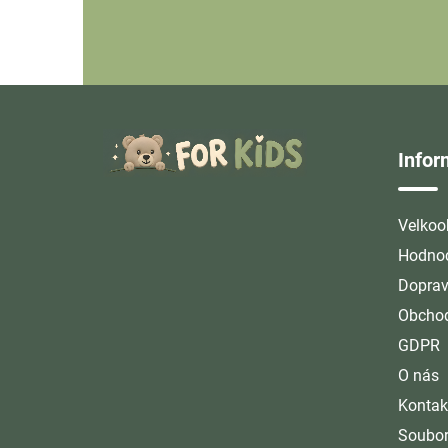
Z
á
Info
p
a
t
Velkoo
í
Hodnoc
Doprav
Obchod
GDPR
O nás
Kontak
Soubor