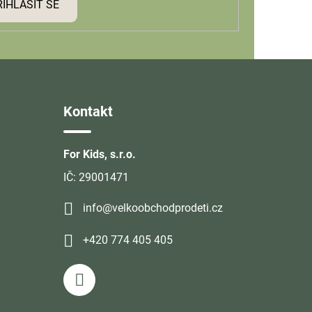
ŘIHLÁSIT SE
Kontakt
For Kids, s.r.o.
IČ: 29001471
info@velkoobchodprodeti.cz
+420 774 405 405