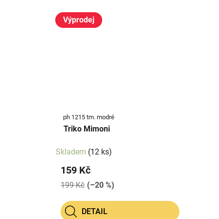
Výprodej
ph 1215 tm. modré
Triko Mimoni
Skladem
(12 ks)
159 Kč
199 Kč
(–20 %)
DETAIL