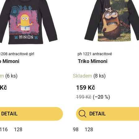
1208 antracitové girl
ph 1221 antracitové
o Mimoni
Triko Mimoni
em
(6 ks)
Skladem
(8 ks)
 Kč
159 Kč
199 Kč
(–20 %)
DETAIL
DETAIL
116
128
98
128