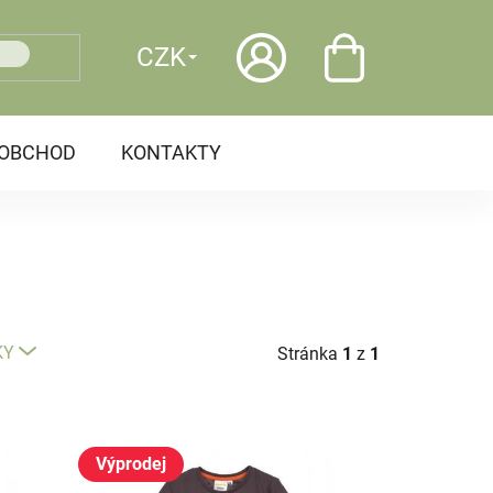
CZK
OOBCHOD
KONTAKTY
KY
Stránka
1
z
1
Výprodej