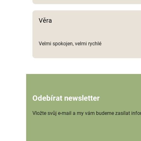
Věra
Velmi spokojen, velmi rychlé
Odebírat newsletter
Vložte svůj e-mail a my vám budeme zasílat inf