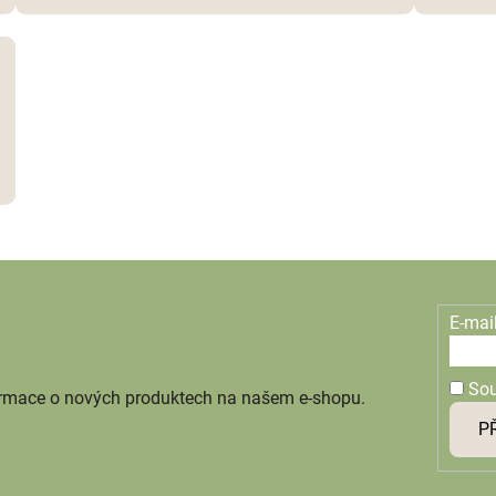
E-mai
So
ormace o nových produktech na našem e-shopu.
P