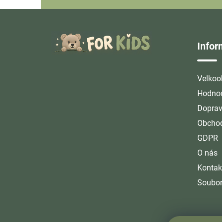
Z
á
Info
p
a
t
Velkoo
í
Hodnoc
Doprav
Obchod
GDPR
O nás
Kontak
Soubor