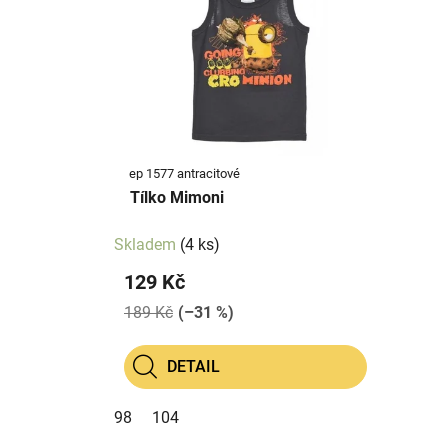
p
p
i
r
s
o
p
d
r
u
o
k
d
t
ep 1577 antracitové
u
ů
Tílko Mimoni
k
t
Skladem
(4 ks)
ů
129 Kč
189 Kč
(–31 %)
DETAIL
98
104