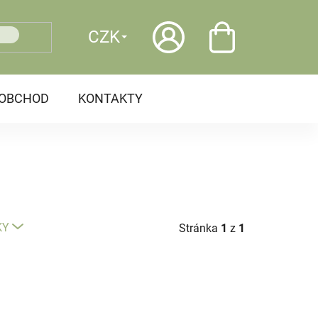
CZK
OOBCHOD
KONTAKTY
KY
Stránka
1
z
1