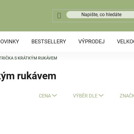
OVINKY
BESTSELLERY
VÝPRODEJ
VELK
TRIČKA S KRÁTKÝM RUKÁVEM
tkým rukávem
CENA
VÝBĚR DLE
ZNAČ