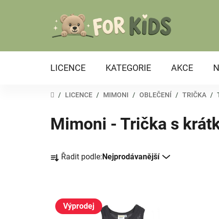
Přejít
na
obsah
LICENCE
KATEGORIE
AKCE
N
DOMŮ
/
LICENCE
/
MIMONI
/
OBLEČENÍ
/
TRIČKA
/
Mimoni - Trička s krá
Ř
Řadit podle:
Nejprodávanější
a
z
e
V
n
ý
Výprodej
í