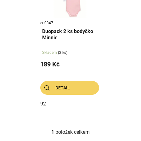
s
u
p
k
r
t
er 0347
o
ů
Duopack 2 ks bodyčko
d
Minnie
u
k
Skladem
(2 ks)
t
189 Kč
ů
DETAIL
92
1
položek celkem
O