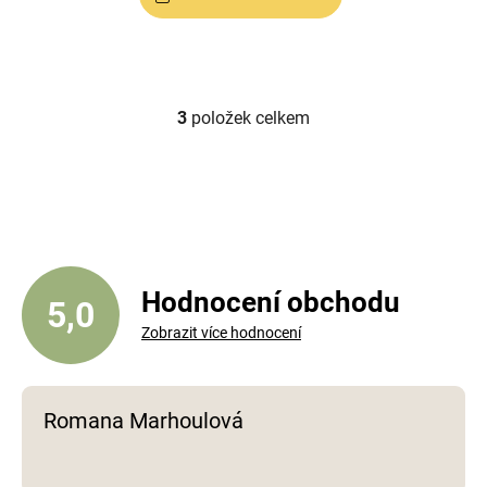
3
položek celkem
O
v
l
á
d
a
c
í
Hodnocení obchodu
5,0
p
Zobrazit více hodnocení
r
v
k
y
Romana Marhoulová
v
ý
p