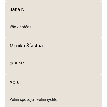
i
Jana N.
s
u
Vše v pořádku
Monika Šťastná
👍 super
Věra
Velmi spokojen, velmi rychlé