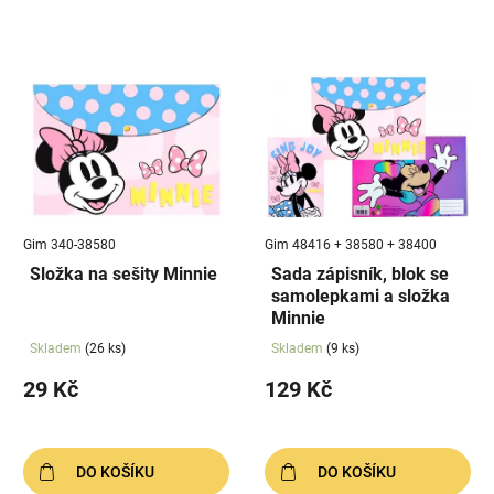
n
í
V
p
ý
r
p
o
i
d
s
u
p
k
r
t
Gim 340-38580
Gim 48416 + 38580 + 38400
o
ů
Složka na sešity Minnie
Sada zápisník, blok se
d
samolepkami a složka
u
Minnie
k
Skladem
(26 ks)
Skladem
(9 ks)
t
29 Kč
129 Kč
ů
DO KOŠÍKU
DO KOŠÍKU