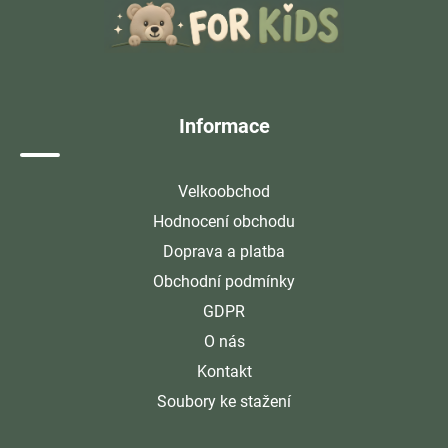
p
a
t
í
Informace
Velkoobchod
Hodnocení obchodu
Doprava a platba
Obchodní podmínky
GDPR
O nás
Kontakt
Soubory ke stažení