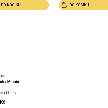
DO KOŠÍKU
DO KOŠÍKU
0408
nky Minnie
em
(11 ks)
 Kč