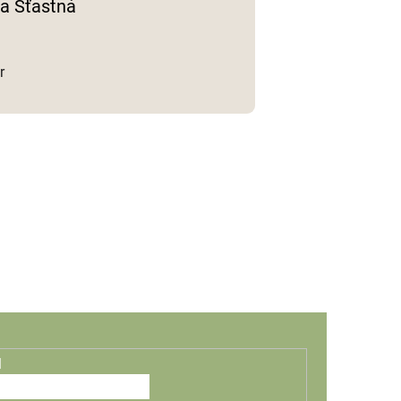
a Šťastná
r
l