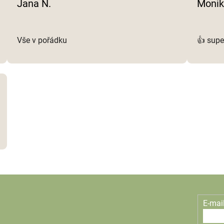
Jana N.
Monik
ý
p
i
s
Vše v pořádku
👍 supe
u
E-mai