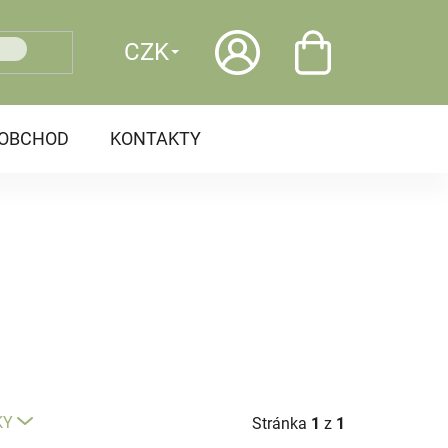
CZK
OOBCHOD
KONTAKTY
KY
Stránka
1
z
1