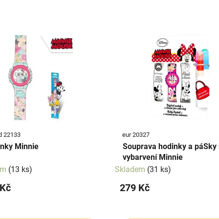
d 22133
eur 20327
nky Minnie
Souprava hodinky a páSky
vybarvení Minnie
em
(13 ks)
Skladem
(31 ks)
 Kč
279 Kč