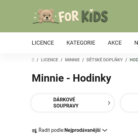
Přejít
na
obsah
LICENCE
KATEGORIE
AKCE
N
DOMŮ
/
LICENCE
/
MINNIE
/
DĚTSKÉ DOPLŇKY
/
HOD
Minnie - Hodinky
DÁRKOVÉ
SOUPRAVY
Ř
Řadit podle:
Nejprodávanější
a