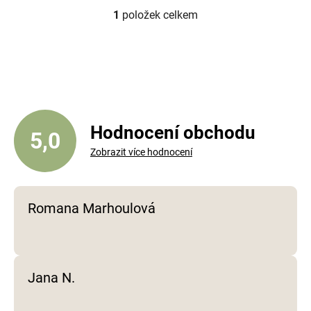
1
položek celkem
O
v
l
á
d
a
c
í
Hodnocení obchodu
5,0
p
Zobrazit více hodnocení
r
v
k
y
Romana Marhoulová
v
ý
p
i
Jana N.
s
u