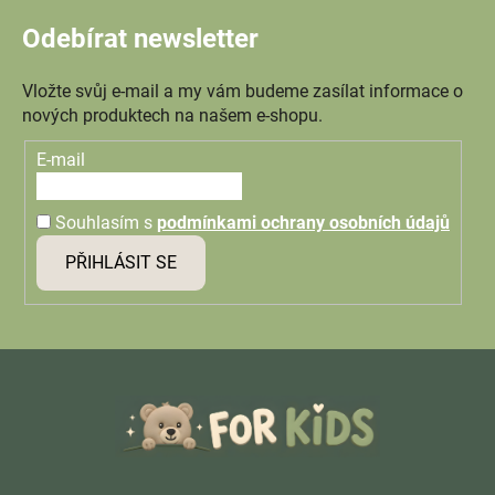
Odebírat newsletter
Vložte svůj e-mail a my vám budeme zasílat informace o
nových produktech na našem e-shopu.
E-mail
Souhlasím s
podmínkami ochrany osobních údajů
PŘIHLÁSIT SE
Z
á
p
a
t