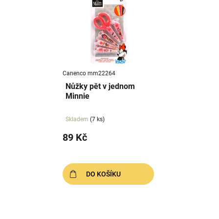
ý
r
p
o
i
d
s
u
p
k
r
t
Canenco mm22264
o
ů
Nůžky pět v jednom
d
Minnie
u
k
Skladem
(7 ks)
t
89 Kč
ů
DO KOŠÍKU