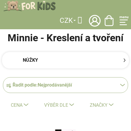
Přejít
na
obsah
CZK
DOMŮ
/
LICENCE
/
MINNIE
/
ŠKOLNÍ POTŘEBY
/
KRESLENÍ A TVOŘENÍ
Hledat
Minnie - Kreslení a tvoření
NŮŽKY
Ř
Řadit podle:
Nejprodávanější
a
z
e
CENA
VÝBĚR DLE
ZNAČKY
n
í
V
p