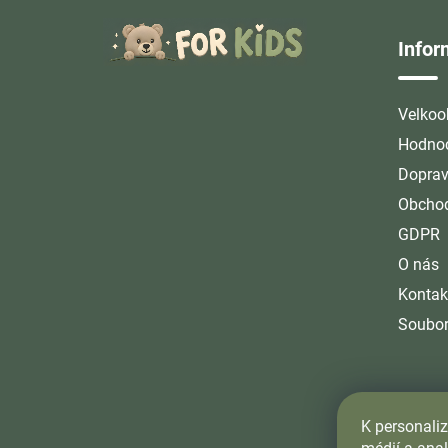
Z
á
Info
p
a
t
Velkoo
í
Hodnoc
Doprav
Obchod
GDPR
O nás
Kontak
Soubor
K personaliz