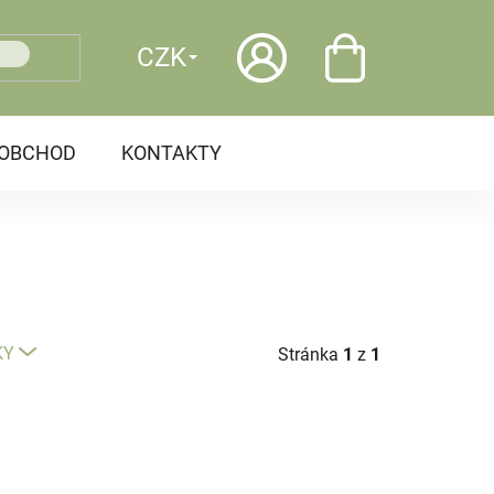
CZK
OOBCHOD
KONTAKTY
KY
Stránka
1
z
1