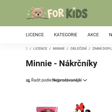
Přejít
na
obsah
LICENCE
KATEGORIE
AKCE
N
DOMŮ
/
LICENCE
/
MINNIE
/
OBLEČENÍ
/
ZIMNÍ DOP
Minnie - Nákrčníky
Ř
Řadit podle:
Nejprodávanější
a
z
e
V
n
ý
í