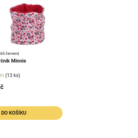
65 červený
čník Minnie
em
(13 ks)
Kč
DO KOŠÍKU