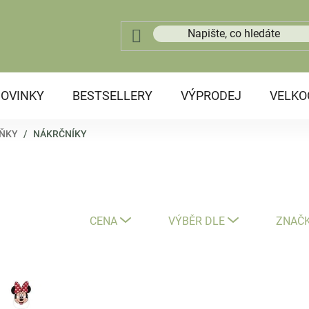
OVINKY
BESTSELLERY
VÝPRODEJ
VELK
LŇKY
/
NÁKRČNÍKY
CENA
VÝBĚR DLE
ZNAČ