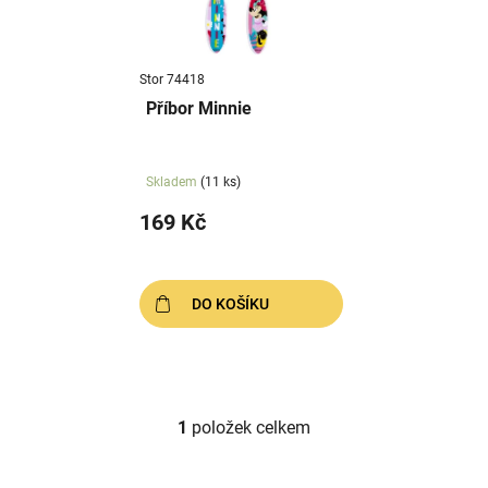
s
u
p
k
r
t
Stor 74418
o
ů
Příbor Minnie
d
u
k
Skladem
(11 ks)
t
169 Kč
ů
DO KOŠÍKU
1
položek celkem
O
v
l