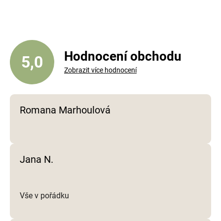
á
d
a
c
í
Hodnocení obchodu
5,0
p
Zobrazit více hodnocení
r
v
k
y
Romana Marhoulová
v
ý
p
i
Jana N.
s
u
Vše v pořádku