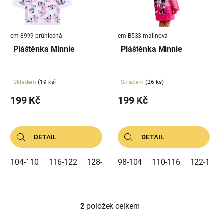
s
u
p
k
r
t
em 8999 průhledná
em B533 malinová
o
ů
Pláštěnka Minnie
Pláštěnka Minnie
d
u
k
Skladem
(19 ks)
Skladem
(26 ks)
t
199 Kč
199 Kč
ů
DETAIL
DETAIL
104-110
116-122
128-134
98-104
110-116
122-128
2
položek celkem
O