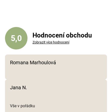
v
l
á
d
a
c
í
Hodnocení obchodu
5,0
p
Zobrazit více hodnocení
r
v
k
y
Romana Marhoulová
v
ý
p
i
Jana N.
s
u
Vše v pořádku