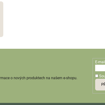
E-mai
So
ormace o nových produktech na našem e-shopu.
P