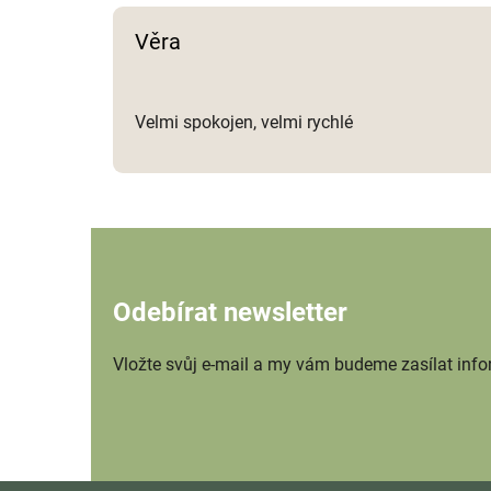
Věra
Velmi spokojen, velmi rychlé
Odebírat newsletter
Vložte svůj e-mail a my vám budeme zasílat inf