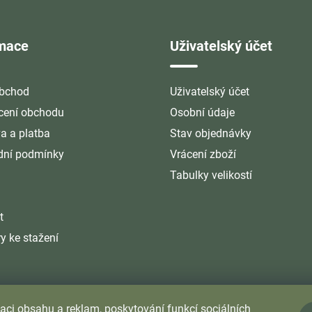
rmace
Uživatelský účet
bchod
Uživatelský účet
ení obchodu
Osobní údaje
a a platba
Stav objednávky
ní podmínky
Vrácení zboží
Tabulky velikostí
t
y ke stažení
aci obsahu a reklam, poskytování funkcí sociálních