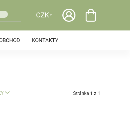
CZK
OOBCHOD
KONTAKTY
KY
Stránka
1
z
1