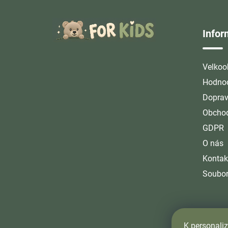
Z
á
Info
p
a
t
Velkoo
í
Hodnoc
Doprav
Obchod
GDPR
O nás
Kontak
Soubor
K personaliz