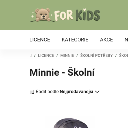
Přejít
na
obsah
LICENCE
KATEGORIE
AKCE
N
DOMŮ
/
LICENCE
/
MINNIE
/
ŠKOLNÍ POTŘEBY
/
ŠKO
Minnie - Školní
Ř
Řadit podle:
Nejprodávanější
a
z
e
V
n
ý
í