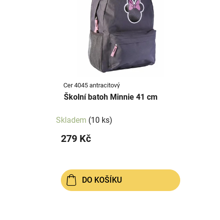
p
p
i
r
s
o
p
d
r
u
o
k
d
t
Cer 4045 antracitový
u
ů
Školní batoh Minnie 41 cm
k
t
Skladem
(10 ks)
ů
279 Kč
DO KOŠÍKU