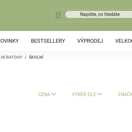
OVINKY
BESTSELLERY
VÝPRODEJ
VELK
LNÍ BATOHY
/
ŠKOLNÍ
CENA
VÝBĚR DLE
ZNAČ