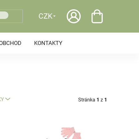
CZK
OOBCHOD
KONTAKTY
KY
Stránka
1
z
1