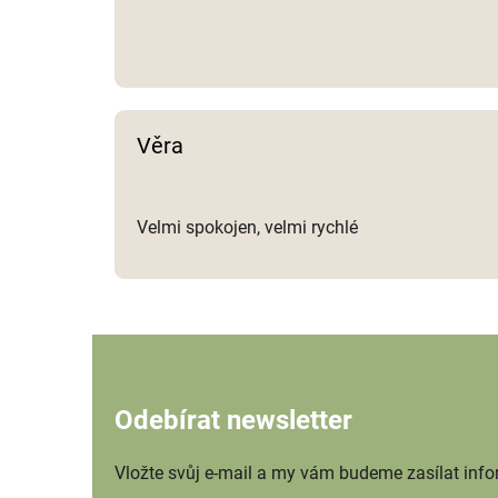
Věra
Velmi spokojen, velmi rychlé
Odebírat newsletter
Vložte svůj e-mail a my vám budeme zasílat inf