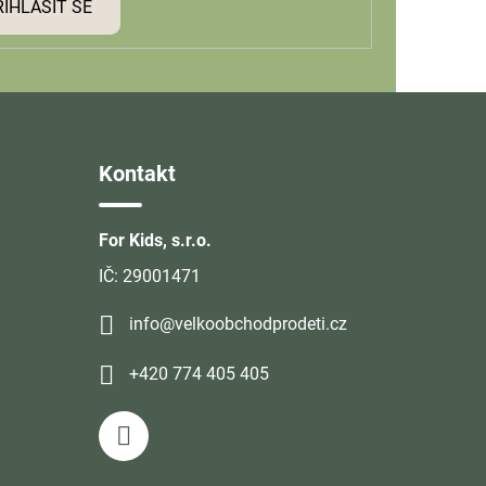
ŘIHLÁSIT SE
Kontakt
For Kids, s.r.o.
IČ: 29001471
info@velkoobchodprodeti.cz
+420 774 405 405