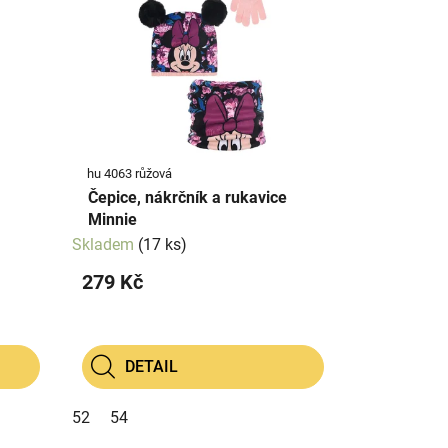
hu 4063 růžová
Čepice, nákrčník a rukavice
Minnie
Skladem
(17 ks)
279 Kč
DETAIL
52
54