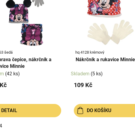
4063 šedá
hq 4128 krémový
ice, nákrčník a
Nákrčník a rukavice Minnie
vice Minnie
em
(42 ks)
Skladem
(5 ks)
 Kč
109 Kč
DETAIL
DO KOŠÍKU
4