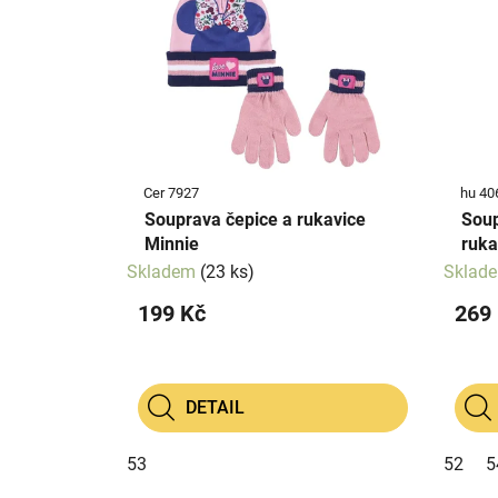
p
p
i
r
s
o
p
d
r
u
o
k
d
t
Cer 7927
hu 
u
ů
Souprava čepice a rukavice
Souprava čep
k
Minnie
ruka
t
Skladem
(23 ks)
Sklad
ů
199 Kč
269
DETAIL
53
52
5