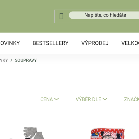
OVINKY
BESTSELLERY
VÝPRODEJ
VELK
LŇKY
/
SOUPRAVY
CENA
VÝBĚR DLE
ZNAČ