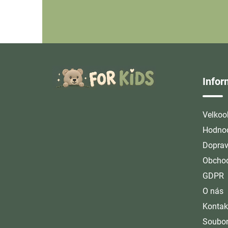
Z
á
Info
p
a
t
Velkoo
í
Hodnoc
Doprav
Obchod
GDPR
O nás
Kontak
Soubor