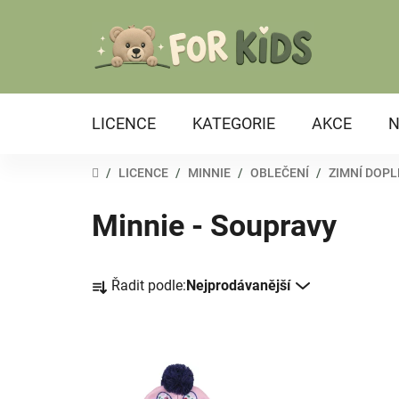
Přejít
na
obsah
LICENCE
KATEGORIE
AKCE
N
DOMŮ
/
LICENCE
/
MINNIE
/
OBLEČENÍ
/
ZIMNÍ DOP
Minnie - Soupravy
Ř
Řadit podle:
Nejprodávanější
a
z
e
V
n
ý
í