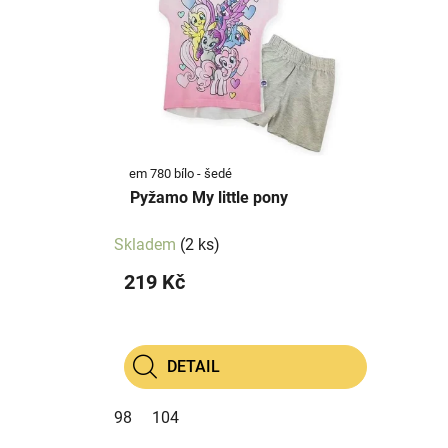
p
p
i
r
s
o
p
d
r
u
o
k
d
t
em 780 bílo - šedé
u
ů
Pyžamo My little pony
k
t
Skladem
(2 ks)
ů
219 Kč
DETAIL
98
104