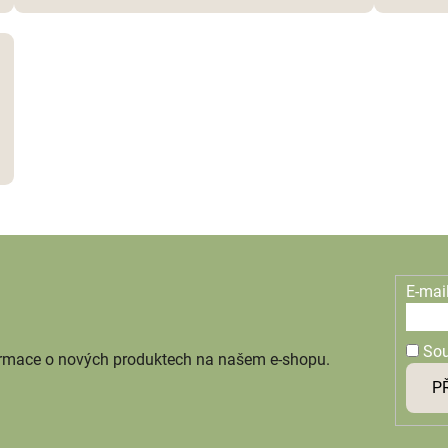
E-mai
So
ormace o nových produktech na našem e-shopu.
P