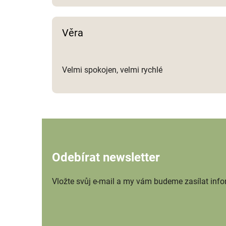
Věra
Velmi spokojen, velmi rychlé
Odebírat newsletter
Vložte svůj e-mail a my vám budeme zasílat inf