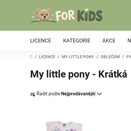
Přejít
na
obsah
LICENCE
KATEGORIE
AKCE
N
DOMŮ
/
LICENCE
/
MY LITTLE PONY
/
OBLEČENÍ
/
P
My little pony - Krátká
Ř
Řadit podle:
Nejprodávanější
a
z
e
V
n
ý
í