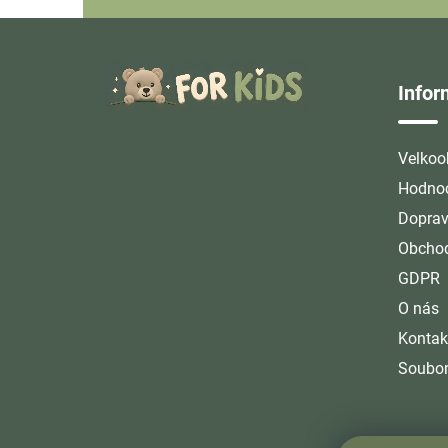
Z
á
Info
p
a
t
Velkoo
í
Hodnoc
Doprav
Obchod
GDPR
O nás
Kontak
Soubor