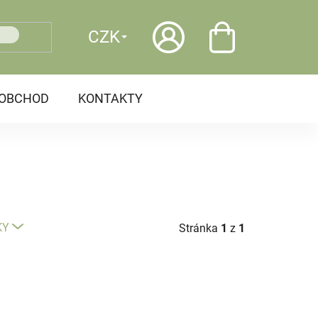
CZK
OOBCHOD
KONTAKTY
KY
Stránka
1
z
1