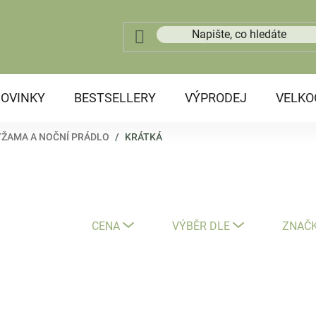
OVINKY
BESTSELLERY
VÝPRODEJ
VELK
YŽAMA A NOČNÍ PRÁDLO
/
KRÁTKÁ
CENA
VÝBĚR DLE
ZNAČ