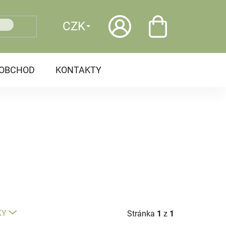
CZK
OOBCHOD
KONTAKTY
KY
Stránka
1
z
1