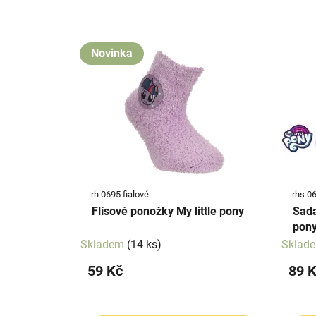
z
e
V
n
ý
Novinka
í
p
p
i
r
s
o
p
d
r
u
o
k
d
t
rh 0695 fialové
rhs 0
u
ů
Flísové ponožky My little pony
Sada
k
pon
t
Skladem
(14 ks)
Sklad
ů
59 Kč
89 