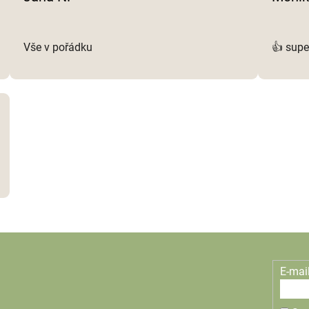
p
i
s
Vše v pořádku
👍 supe
u
E-mai