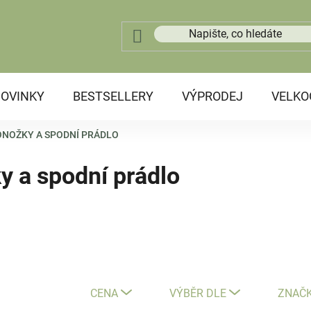
OVINKY
BESTSELLERY
VÝPRODEJ
VELK
ONOŽKY A SPODNÍ PRÁDLO
ky a spodní prádlo
CENA
VÝBĚR DLE
ZNAČ