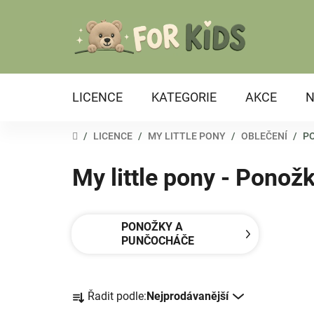
Přejít
na
obsah
LICENCE
KATEGORIE
AKCE
N
DOMŮ
/
LICENCE
/
MY LITTLE PONY
/
OBLEČENÍ
/
P
My little pony - Ponož
PONOŽKY A
PUNČOCHÁČE
Ř
Řadit podle:
Nejprodávanější
a