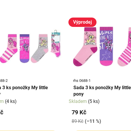
Výprodej
688-2
rhs 0688-1
 3 ks ponožky My little
Sada 3 ks ponožky My little
y
pony
em
(4 ks)
Skladem
(5 ks)
Kč
79 Kč
89 Kč
(–11 %)