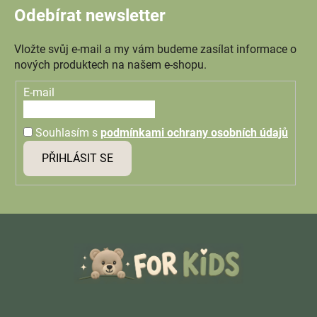
Odebírat newsletter
Vložte svůj e-mail a my vám budeme zasílat informace o
nových produktech na našem e-shopu.
E-mail
Souhlasím s
podmínkami ochrany osobních údajů
PŘIHLÁSIT SE
Z
á
p
a
t
í