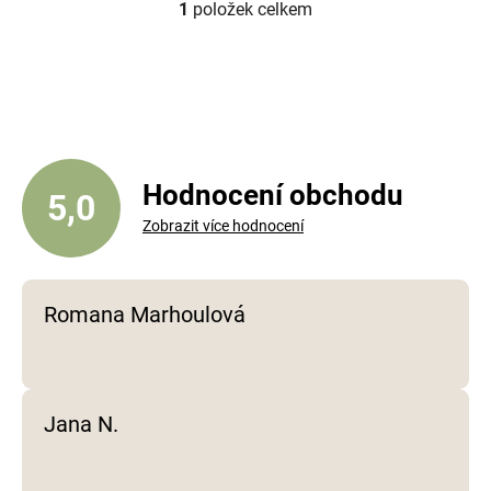
1
položek celkem
O
v
l
á
d
a
c
í
Hodnocení obchodu
5,0
p
Zobrazit více hodnocení
r
v
k
y
Romana Marhoulová
v
ý
p
i
Jana N.
s
u