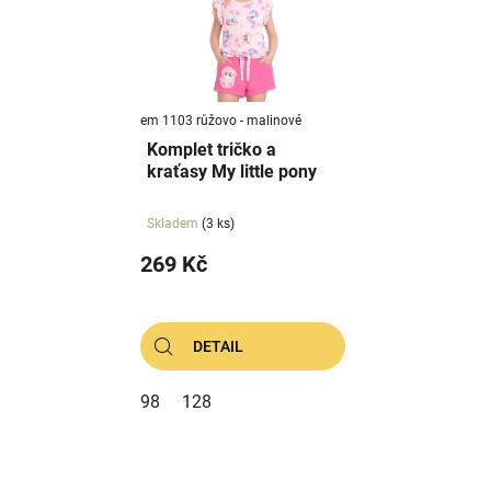
i
d
s
u
p
k
r
t
em 1103 růžovo - malinové
o
ů
Komplet tričko a
d
kraťasy My little pony
u
k
Skladem
(3 ks)
t
269 Kč
ů
DETAIL
98
128