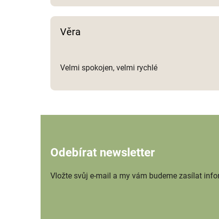
Věra
Velmi spokojen, velmi rychlé
Odebírat newsletter
Vložte svůj e-mail a my vám budeme zasílat inf