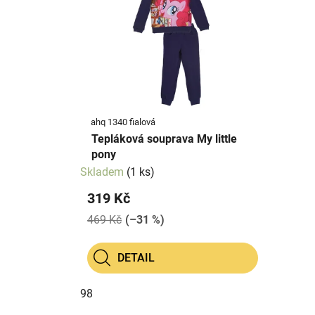
p
p
i
r
s
o
p
d
r
u
o
k
d
t
ahq 1340 fialová
u
ů
Tepláková souprava My little
k
pony
t
Skladem
(1 ks)
ů
319 Kč
469 Kč
(–31 %)
DETAIL
98