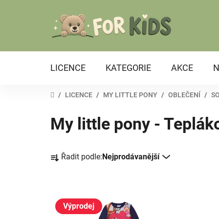
Přejít
na
obsah
LICENCE
KATEGORIE
AKCE
N
DOMŮ
/
LICENCE
/
MY LITTLE PONY
/
OBLEČENÍ
/
S
My little pony - Teplá
Ř
Řadit podle:
Nejprodávanější
a
z
e
V
n
ý
Výprodej
í