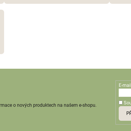
E-mai
So
ormace o nových produktech na našem e-shopu.
P