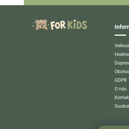
Z
á
Info
p
a
t
Velkoo
í
Hodnoc
Doprav
Obchod
GDPR
O nás
Kontak
Soubor