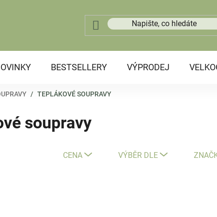
OVINKY
BESTSELLERY
VÝPRODEJ
VELK
OUPRAVY
/
TEPLÁKOVÉ SOUPRAVY
kové soupravy
CENA
VÝBĚR DLE
ZNAČ