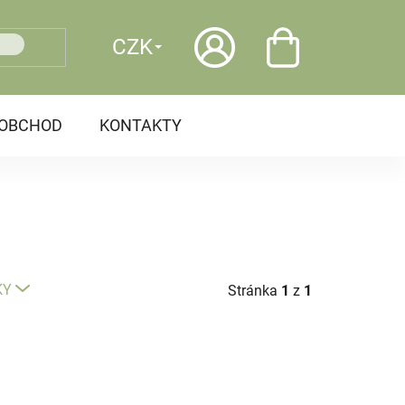
CZK
OOBCHOD
KONTAKTY
KY
Stránka
1
z
1