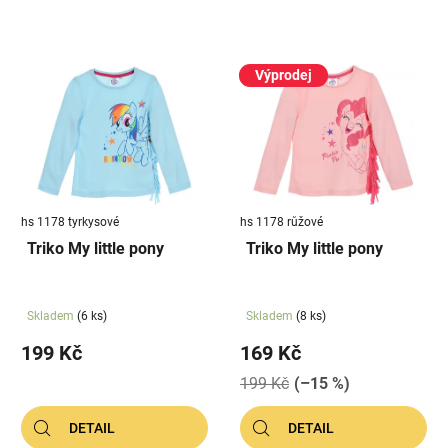
n
í
V
p
ý
Výprodej
r
p
o
i
d
s
u
p
k
r
t
hs 1178 tyrkysové
hs 1178 růžové
o
ů
Triko My little pony
Triko My little pony
d
u
k
Skladem
(6 ks)
Skladem
(8 ks)
t
199 Kč
169 Kč
ů
199 Kč
(–15 %)
DETAIL
DETAIL