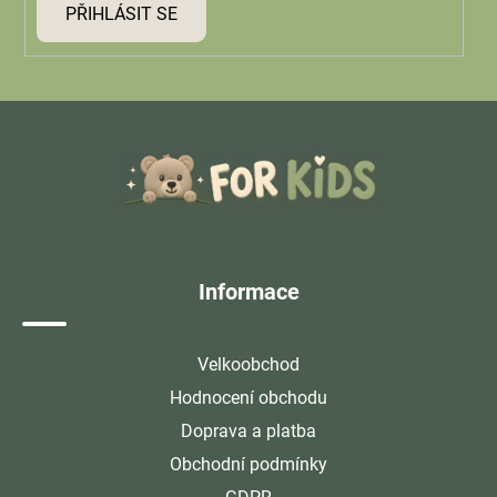
PŘIHLÁSIT SE
Z
á
p
a
t
í
Informace
Velkoobchod
Hodnocení obchodu
Doprava a platba
Obchodní podmínky