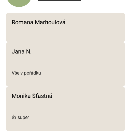
r
v
k
y
Romana Marhoulová
v
ý
p
i
Jana N.
s
u
Vše v pořádku
Monika Šťastná
👍 super