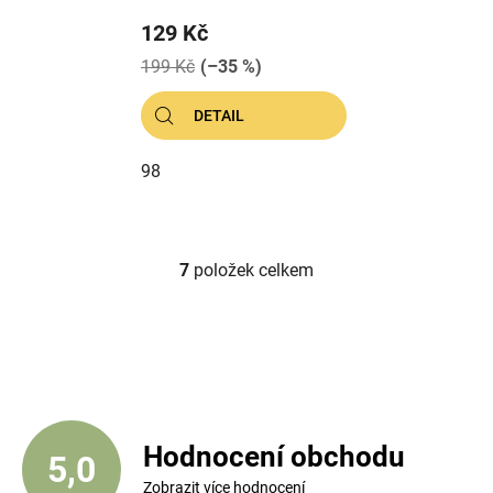
129 Kč
199 Kč
(–35 %)
DETAIL
98
7
položek celkem
O
v
l
á
d
a
c
í
Hodnocení obchodu
5,0
p
Zobrazit více hodnocení