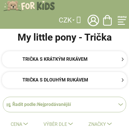
Přejít
na
obsah
CZK
DOMŮ
/
LICENCE
/
MY LITTLE PONY
/
OBLEČENÍ
/
TRIČKA
Hledat
My little pony - Trička
TRIČKA S KRÁTKÝM RUKÁVEM
TRIČKA S DLOUHÝM RUKÁVEM
Ř
Řadit podle:
Nejprodávanější
a
z
e
CENA
VÝBĚR DLE
ZNAČKY