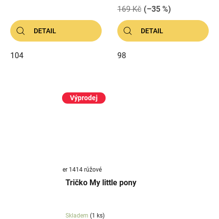
169 Kč
(–35 %)
DETAIL
DETAIL
104
98
Výprodej
er 1414 růžové
Tričko My little pony
Skladem
(1 ks)