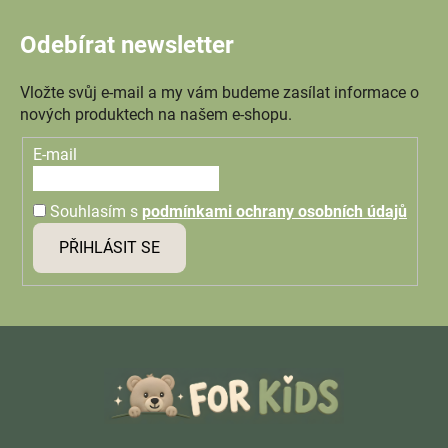
Odebírat newsletter
Vložte svůj e-mail a my vám budeme zasílat informace o
nových produktech na našem e-shopu.
E-mail
Souhlasím s
podmínkami ochrany osobních údajů
PŘIHLÁSIT SE
Z
á
p
a
t