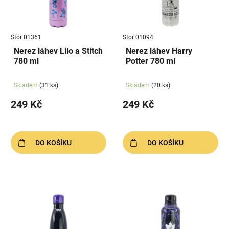
s
u
p
k
r
t
Stor 01361
Stor 01094
o
ů
Nerez láhev Lilo a Stitch
Nerez láhev Harry
d
780 ml
Potter 780 ml
u
k
Skladem
(31 ks)
Skladem
(20 ks)
t
249 Kč
249 Kč
ů
DO KOŠÍKU
DO KOŠÍKU