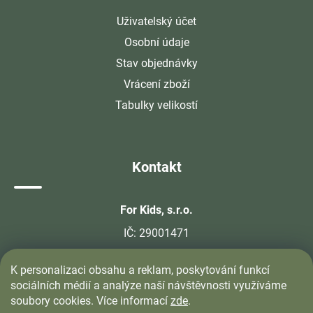
Uživatelský účet
Osobní údaje
Stav objednávky
Vrácení zboží
Tabulky velikostí
Kontakt
For Kids, s.r.o.
IČ: 29001471
info@velkoobchodprodeti.cz
K personalizaci obsahu a reklam, poskytování funkcí
sociálních médií a analýze naší návštěvnosti využíváme
+420 774 405 405
soubory cookies. Více informací
zde
.