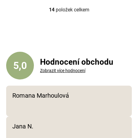
14
položek celkem
O
v
l
á
d
a
c
í
Hodnocení obchodu
5,0
p
Zobrazit více hodnocení
r
v
k
y
Romana Marhoulová
v
ý
p
i
Jana N.
s
u