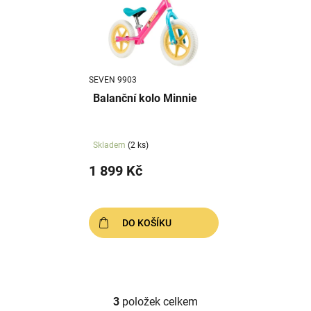
SEVEN 9903
Balanční kolo Minnie
Skladem
(2 ks)
1 899 Kč
DO KOŠÍKU
3
položek celkem
O