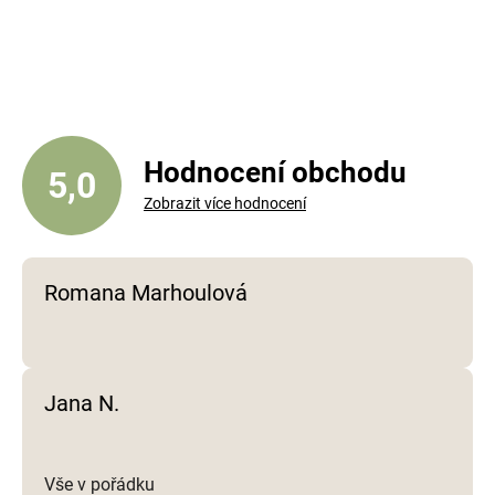
v
l
á
d
a
c
í
Hodnocení obchodu
5,0
p
Zobrazit více hodnocení
r
v
k
y
Romana Marhoulová
v
ý
p
i
Jana N.
s
u
Vše v pořádku