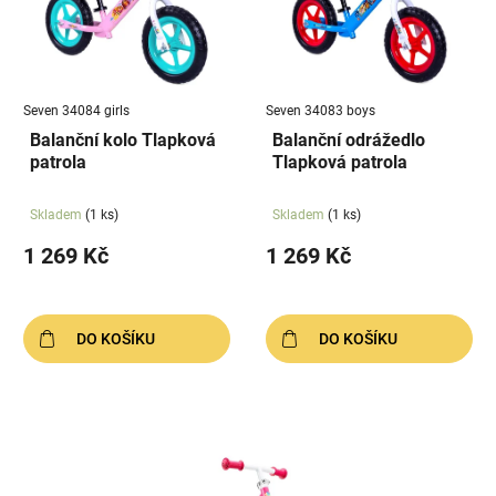
i
k
s
t
p
ů
r
Seven 34084 girls
Seven 34083 boys
o
Balanční kolo Tlapková
Balanční odrážedlo
d
patrola
Tlapková patrola
u
k
Skladem
(1 ks)
Skladem
(1 ks)
t
1 269 Kč
1 269 Kč
ů
DO KOŠÍKU
DO KOŠÍKU