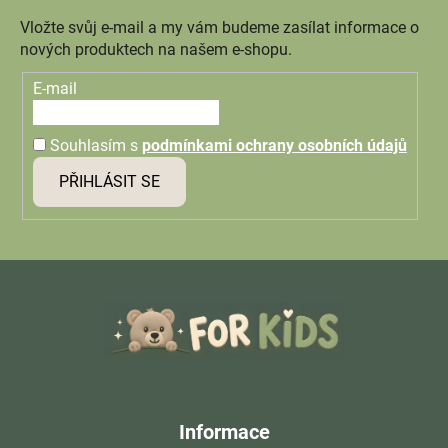
Vložte svůj e-mail a my vám budeme zasílat informace o
nových produktech na našem e-shopu.
E-mail
Souhlasím s
podmínkami ochrany osobních údajů
PŘIHLÁSIT SE
Z
á
p
a
t
í
Informace