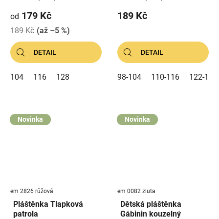
179 Kč
189 Kč
od
189 Kč
(až –5 %)
DETAIL
DETAIL
104
116
128
98-104
110-116
122-128
Novinka
Novinka
em 2826 růžová
em 0082 zluta
Pláštěnka Tlapková
Dětská pláštěnka
patrola
Gábinin kouzelný