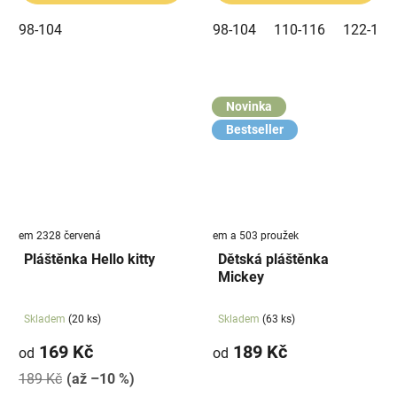
98-104
98-104
110-116
122-128
Novinka
Bestseller
em 2328 červená
em a 503 proužek
Pláštěnka Hello kitty
Dětská pláštěnka
Mickey
Skladem
(20 ks)
Skladem
(63 ks)
169 Kč
189 Kč
od
od
189 Kč
(až –10 %)