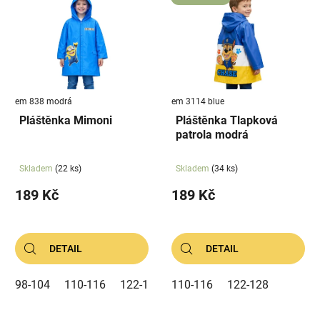
em 838 modrá
em 3114 blue
Pláštěnka Mimoni
Pláštěnka Tlapková
patrola modrá
Skladem
(22 ks)
Skladem
(34 ks)
189 Kč
189 Kč
DETAIL
DETAIL
98-104
110-116
122-128
110-116
122-128