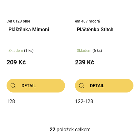
Cer 0128 blue
em 407 modrá
Pláštěnka Mimoni
Pláštěnka Stitch
Skladem
(1 ks)
Skladem
(6 ks)
209 Kč
239 Kč
DETAIL
DETAIL
128
122-128
22
položek celkem
O
v