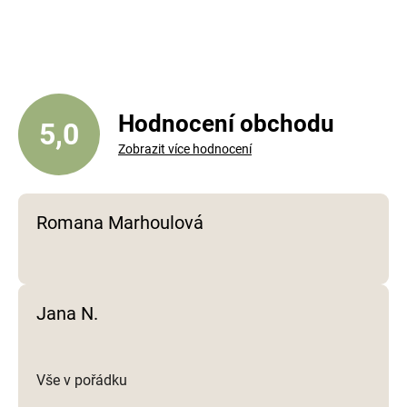
l
á
d
a
c
í
Hodnocení obchodu
5,0
p
Zobrazit více hodnocení
r
v
k
y
Romana Marhoulová
v
ý
p
i
Jana N.
s
u
Vše v pořádku