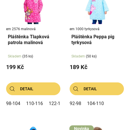
i
k
s
t
p
ů
r
em 2576 malinová
em 1000 tyrkysová
o
Pláštěnka Tlapková
Pláštěnka Peppa pig
d
patrola malinová
tyrkysová
u
k
Skladem
(35 ks)
Skladem
(50 ks)
t
199 Kč
189 Kč
ů
DETAIL
DETAIL
98-104
110-116
122-128
92-98
104-110
Novinka