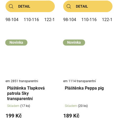
DETAIL
DETAIL
98-104
110-116
122-128
98-104
110-116
122-128
Novinka
Novinka
em 2851 transparentni
em 1114 transparentní
Pláštěnka Tlapková
Pláštěnka Peppa pig
patrola Sky
transparentní
Skladem
(17 ks)
Skladem
(20 ks)
199 Kč
189 Kč