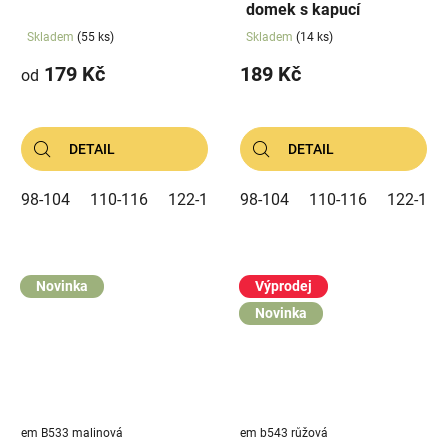
domek s kapucí
Skladem
(55 ks)
Skladem
(14 ks)
179 Kč
189 Kč
od
DETAIL
DETAIL
98-104
110-116
122-128
98-104
110-116
122-128
Novinka
Výprodej
Novinka
em B533 malinová
em b543 růžová