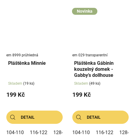
Novinka
em 8999 průhledná
em 029 transparentní
Pláštěnka Minnie
Pláštěnka Gábinin
kouzelný domek -
Gabby’s dollhouse
Skladem
(19 ks)
Skladem
(49 ks)
199 Kč
199 Kč
DETAIL
DETAIL
104-110
116-122
128-134
104-110
116-122
128-13