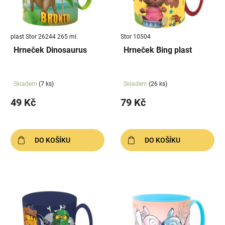
s
u
p
k
r
t
plast Stor 26244 265 ml.
Stor 10504
o
ů
Hrneček Dinosaurus
Hrneček Bing plast
d
u
k
Skladem
(7 ks)
Skladem
(26 ks)
t
49 Kč
79 Kč
ů
DO KOŠÍKU
DO KOŠÍKU