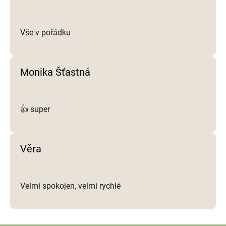
u
Vše v pořádku
Monika Šťastná
👍 super
Věra
Velmi spokojen, velmi rychlé