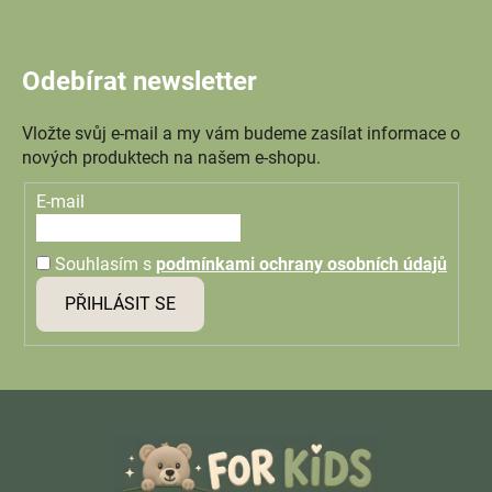
Odebírat newsletter
Vložte svůj e-mail a my vám budeme zasílat informace o
nových produktech na našem e-shopu.
E-mail
Souhlasím s
podmínkami ochrany osobních údajů
PŘIHLÁSIT SE
Z
á
p
a