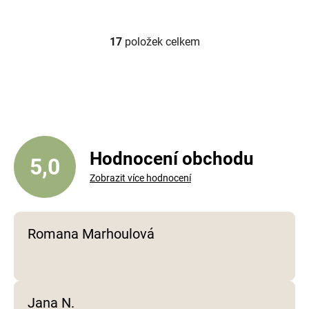
17
položek celkem
O
v
l
á
d
a
c
í
Hodnocení obchodu
5,0
p
Zobrazit více hodnocení
r
v
k
y
Romana Marhoulová
v
ý
p
i
Jana N.
s