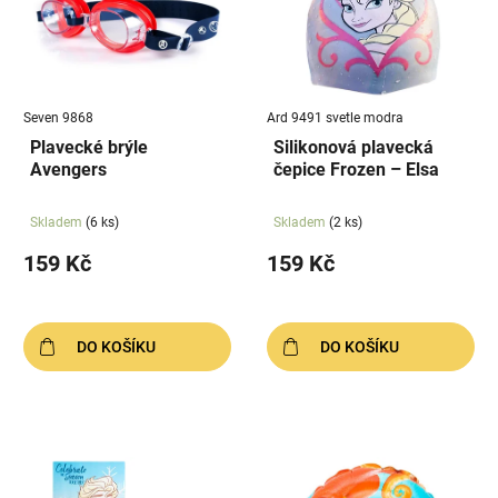
u
i
k
s
t
p
ů
r
Seven 9868
Ard 9491 svetle modra
o
Plavecké brýle
Silikonová plavecká
d
Avengers
čepice Frozen – Elsa
u
k
Skladem
(6 ks)
Skladem
(2 ks)
t
159 Kč
159 Kč
ů
DO KOŠÍKU
DO KOŠÍKU