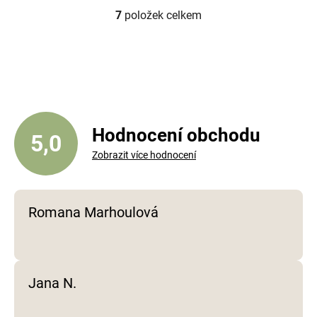
7
položek celkem
O
v
l
á
d
a
c
í
Hodnocení obchodu
5,0
p
Zobrazit více hodnocení
r
v
k
y
Romana Marhoulová
v
ý
p
i
Jana N.
s
u