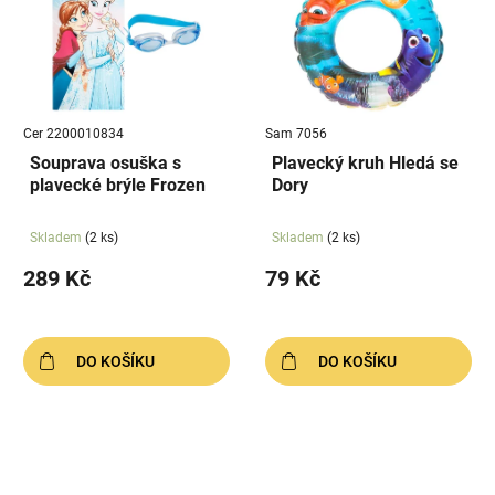
Cer 2200010834
Sam 7056
Souprava osuška s
Plavecký kruh Hledá se
plavecké brýle Frozen
Dory
Skladem
(2 ks)
Skladem
(2 ks)
289 Kč
79 Kč
DO KOŠÍKU
DO KOŠÍKU