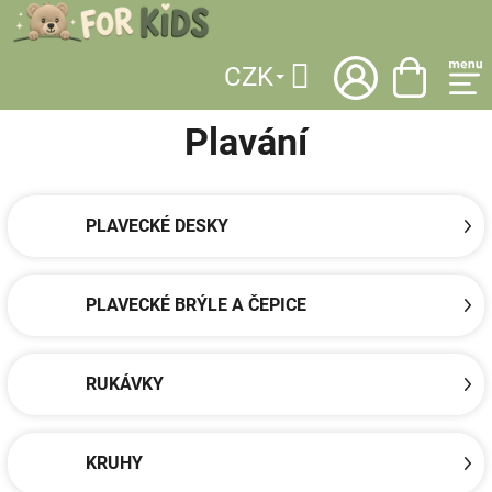
Přejít
na
obsah
CZK
DOMŮ
/
KATEGORIE
/
SPORT
/
VODNÍ A PLÁŽOVÉ AKTIVITY
/
PLAVÁNÍ
Hledat
Plavání
PLAVECKÉ DESKY
PLAVECKÉ BRÝLE A ČEPICE
RUKÁVKY
KRUHY