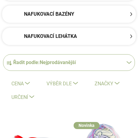
NAFUKOVACÍ BAZÉNY
NAFUKOVACÍ LEHÁTKA
Ř
Řadit podle:
Nejprodávanější
a
z
e
CENA
VÝBĚR DLE
ZNAČKY
n
í
URČENÍ
p
r
V
o
ý
Novinka
d
p