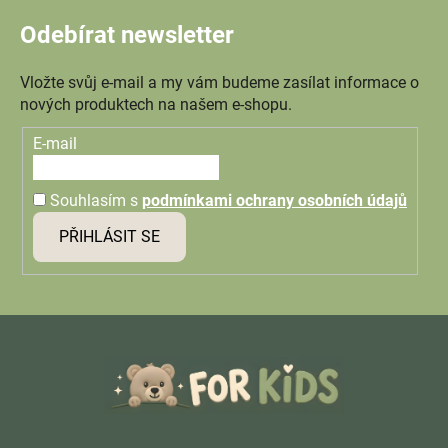
Odebírat newsletter
Vložte svůj e-mail a my vám budeme zasílat informace o
nových produktech na našem e-shopu.
E-mail
Souhlasím s
podmínkami ochrany osobních údajů
PŘIHLÁSIT SE
Z
á
p
a
t