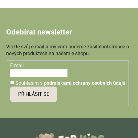
Odebírat newsletter
Vložte svůj e-mail a my vám budeme zasílat informace o
nových produktech na našem e-shopu.
E-mail
Souhlasím s
podmínkami ochrany osobních údajů
PŘIHLÁSIT SE
Z
á