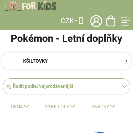
Přejít
na
obsah
CZK
DOMŮ
/
LICENCE
/
POKÉMON
/
OBLEČENÍ
/
LETNÍ DOPLŇKY
Hledat
Pokémon - Letní doplňky
KŠILTOVKY
Ř
Řadit podle:
Nejprodávanější
a
z
e
CENA
VÝBĚR DLE
ZNAČKY
n
í
V
p