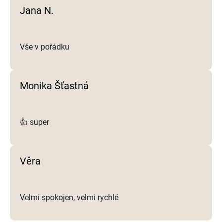
i
Jana N.
s
u
Vše v pořádku
Monika Šťastná
👍 super
Věra
Velmi spokojen, velmi rychlé