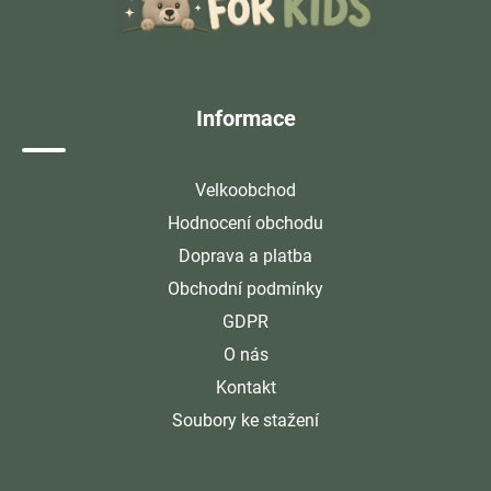
p
a
t
í
Informace
Velkoobchod
Hodnocení obchodu
Doprava a platba
Obchodní podmínky
GDPR
O nás
Kontakt
Soubory ke stažení