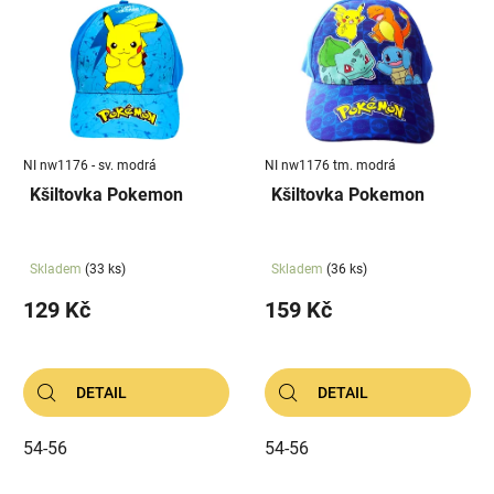
ý
r
p
o
i
d
s
u
p
k
r
t
NI nw1176 - sv. modrá
NI nw1176 tm. modrá
o
ů
Kšiltovka Pokemon
Kšiltovka Pokemon
d
u
k
Skladem
(33 ks)
Skladem
(36 ks)
t
129 Kč
159 Kč
ů
DETAIL
DETAIL
54-56
54-56