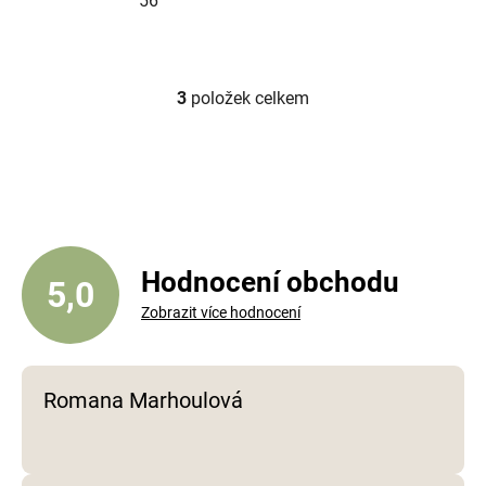
56
3
položek celkem
O
v
l
á
d
a
c
í
Hodnocení obchodu
5,0
p
Zobrazit více hodnocení
r
v
k
y
Romana Marhoulová
v
ý
p