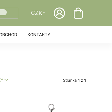
CZK
OOBCHOD
KONTAKTY
KY
Stránka
1
z
1