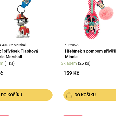
PA 401882 Marshall
eur 20529
ící přívěsek Tlapková
Hřebínek s pompom přívě
ola Marshall
Minnie
em
(1 ks)
Skladem
(26 ks)
Kč
159 Kč
DO KOŠÍKU
DO KOŠÍKU