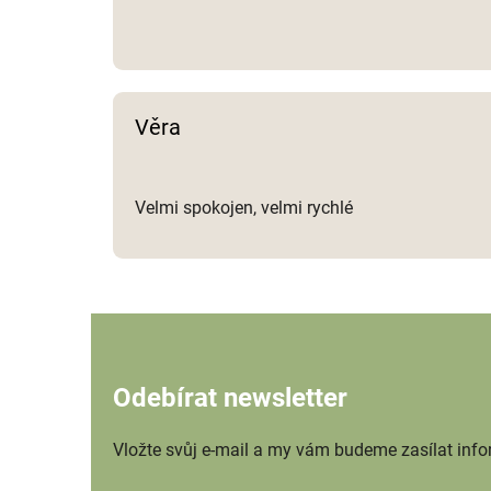
Věra
Velmi spokojen, velmi rychlé
Odebírat newsletter
Vložte svůj e-mail a my vám budeme zasílat inf