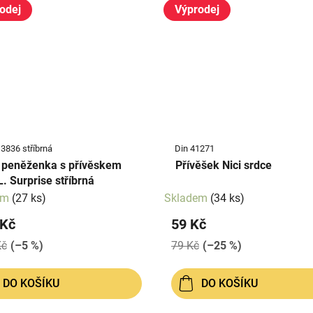
odej
Výprodej
3836 stříbrná
Din 41271
 peněženka s přívěskem
Přívěšek Nici srdce
L. Surprise stříbrná
em
(27 ks)
Skladem
(34 ks)
 Kč
59 Kč
Kč
(–5 %)
79 Kč
(–25 %)
DO KOŠÍKU
DO KOŠÍKU