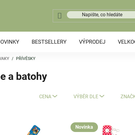
OVINKY
BESTSELLERY
VÝPRODEJ
VELK
 VAKY
/
PŘÍVĚSKY
če a batohy
CENA
VÝBĚR DLE
ZNAČ
Novinka