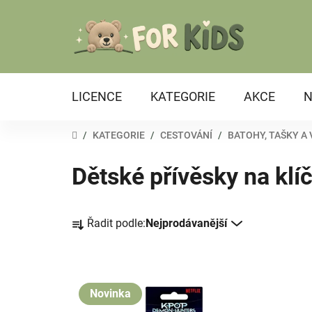
Přejít
na
obsah
LICENCE
KATEGORIE
AKCE
N
DOMŮ
/
KATEGORIE
/
CESTOVÁNÍ
/
BATOHY, TAŠKY A
Dětské přívěsky na klí
Ř
Řadit podle:
Nejprodávanější
a
z
e
V
n
ý
Novinka
í