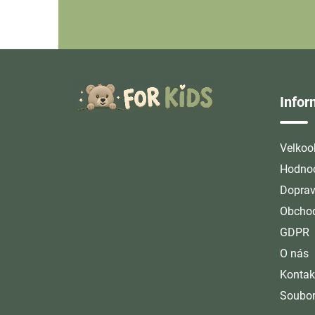
Z
á
Info
p
a
t
Velkoo
í
Hodnoc
Doprav
Obchod
GDPR
O nás
Kontak
Soubor