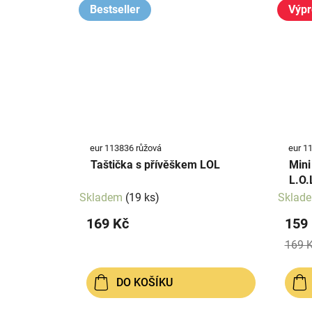
Bestseller
Výpr
eur 113836 růžová
eur 11
Taštička s přívěškem LOL
Mini
L.O.
Skladem
(19 ks)
Sklad
169 Kč
159
169 
DO KOŠÍKU