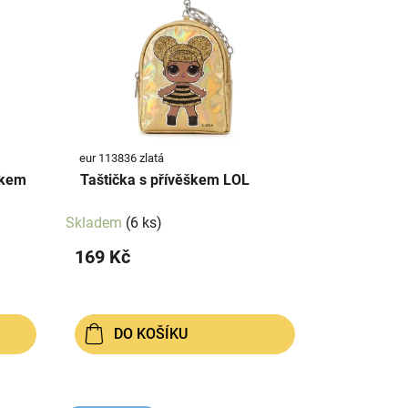
eur 113836 zlatá
škem
Taštička s přívěškem LOL
Skladem
(6 ks)
169 Kč
DO KOŠÍKU