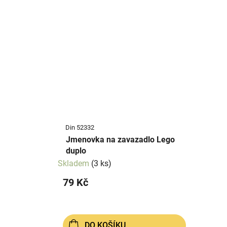
Din 52332
Jmenovka na zavazadlo Lego
duplo
Skladem
(3 ks)
79 Kč
DO KOŠÍKU