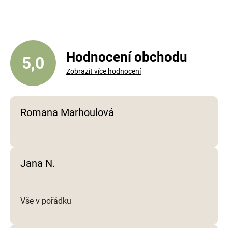
á
d
a
c
í
Hodnocení obchodu
5,0
p
Zobrazit více hodnocení
r
v
k
y
Romana Marhoulová
v
ý
p
i
Jana N.
s
u
Vše v pořádku