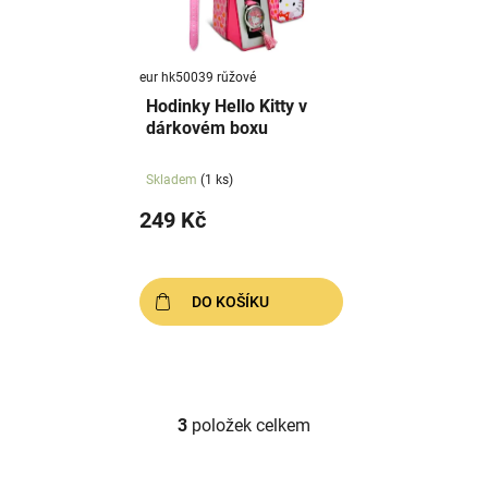
eur hk50039 růžové
Hodinky Hello Kitty v
dárkovém boxu
Skladem
(1 ks)
249 Kč
DO KOŠÍKU
3
položek celkem
O
v
l