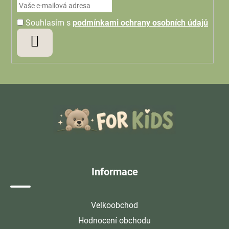
Souhlasím s
podmínkami ochrany osobních údajů
PŘIHLÁSIT
SE
Z
á
p
a
t
í
Informace
Velkoobchod
Hodnocení obchodu