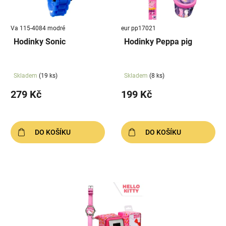
p
k
r
t
Va 115-4084 modré
eur pp17021
o
ů
Hodinky Sonic
Hodinky Peppa pig
d
u
k
Skladem
(19 ks)
Skladem
(8 ks)
t
279 Kč
199 Kč
ů
DO KOŠÍKU
DO KOŠÍKU