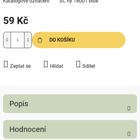
Katalogové označení
SC hy 18001 blue
59 Kč
Měrná cena:
DO KOŠÍKU
Zeptat se
Hlídat
Sdílet
Popis
Hodnocení