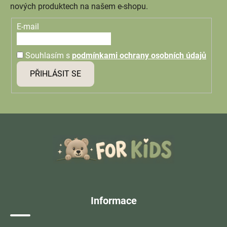
nových produktech na našem e-shopu.
E-mail
Souhlasím s
podmínkami ochrany osobních údajů
PŘIHLÁSIT SE
Z
á
p
a
t
í
Informace