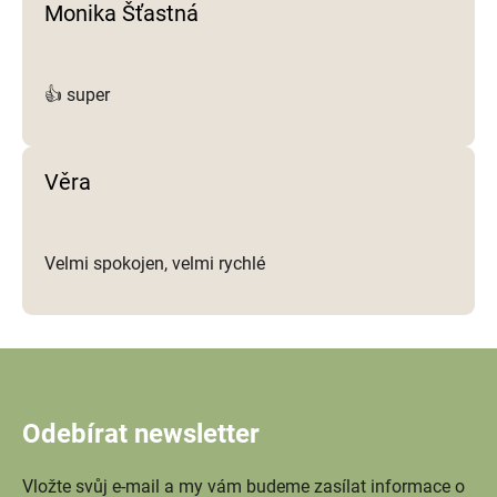
Monika Šťastná
👍 super
Věra
Velmi spokojen, velmi rychlé
Odebírat newsletter
Vložte svůj e-mail a my vám budeme zasílat informace o