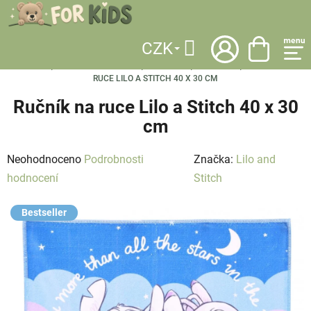
Přejít
na
obsah
CZK
DOMŮ
/
KATEGORIE
/
DĚTSKÉ DOPLŇKY DO DOMÁCNOSTI
/
BYTOVÝ
Hledat
TEXTIL
/
RUČNÍKY A OSUŠKY
/
RUČNÍKY
/
NA RUCE
/
RUČNÍK NA
RUCE LILO A STITCH 40 X 30 CM
Ručník na ruce Lilo a Stitch 40 x 30
cm
Průměrné
Neohodnoceno
Podrobnosti
Značka:
Lilo and
hodnocení
hodnocení
Stitch
produktu
Bestseller
je
0,0
z
5
hvězdiček.