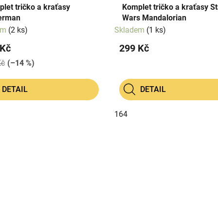
let tričko a kraťasy
Komplet tričko a kraťasy St
erman
Wars Mandalorian
em
(2 ks)
Skladem
(1 ks)
 Kč
299 Kč
Kč
(–14 %)
DETAIL
DETAIL
164