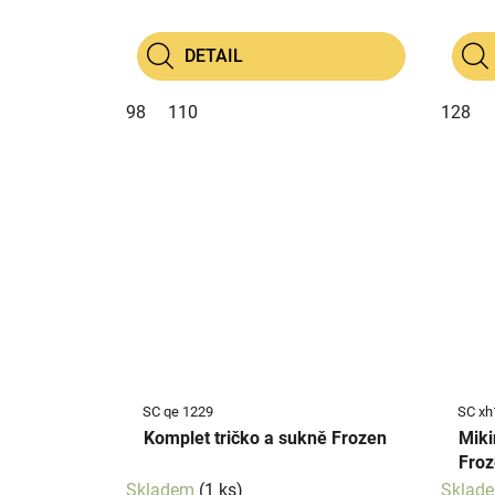
DETAIL
98
110
128
SC qe 1229
SC xh
Komplet tričko a sukně Frozen
Miki
Froz
Skladem
(1 ks)
Sklad