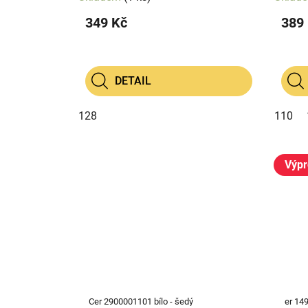
349 Kč
389
DETAIL
128
110
Výpr
Cer 2900001101 bílo - šedý
er 14