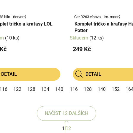
8 bílo - červený
Cer 9263 vínovo - tm. modrý
let tričko a kraťasy LOL
Komplet tričko a kraťasy H
Potter
em
(10 ks)
Skladem
(12 ks)
 Kč
249 Kč
DETAIL
DETAIL
116
122
128
134
140
116
128
140
152
16
NAČÍST 12 DALŠÍCH
S
1
2
t
O