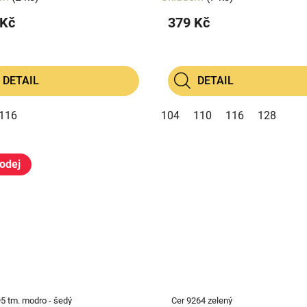
 Kč
379 Kč
DETAIL
DETAIL
116
104
110
116
128
odej
95 tm. modro - šedý
Cer 9264 zelený