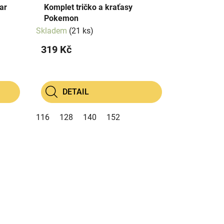
ar
Komplet tričko a kraťasy
Pokemon
Skladem
(21 ks)
319 Kč
DETAIL
116
128
140
152