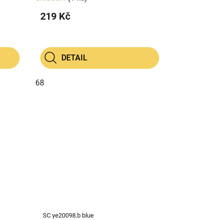
219 Kč
DETAIL
68
SC ye20098.b blue