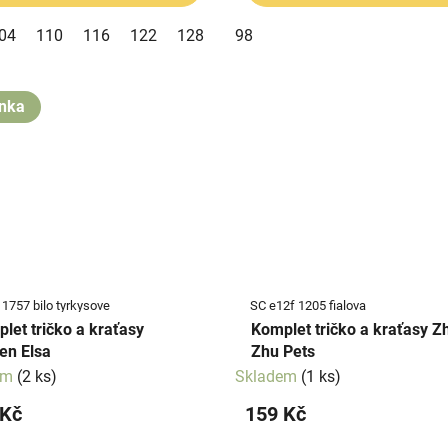
04
110
116
122
128
98
nka
 1757 bilo tyrkysove
SC e12f 1205 fialova
let tričko a kraťasy
Komplet tričko a kraťasy Zhu
en Elsa
Zhu Pets
em
(2 ks)
Skladem
(1 ks)
 Kč
159 Kč