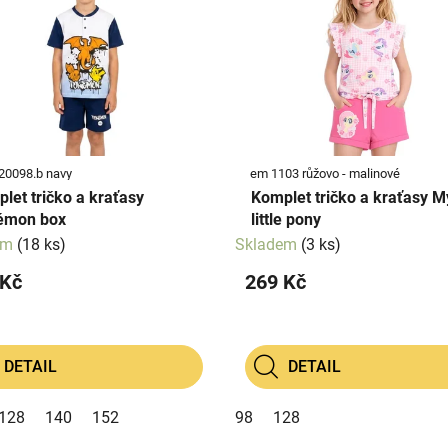
20098.b navy
em 1103 růžovo - malinové
let tričko a kraťasy
Komplet tričko a kraťasy My
émon box
little pony
em
(18 ks)
Skladem
(3 ks)
 Kč
269 Kč
DETAIL
DETAIL
128
140
152
98
128