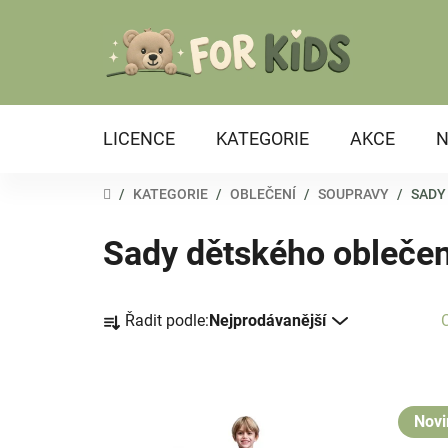
Přejít
na
obsah
LICENCE
KATEGORIE
AKCE
N
DOMŮ
/
KATEGORIE
/
OBLEČENÍ
/
SOUPRAVY
/
SADY
Sady dětského oblečen
Ř
Řadit podle:
Nejprodávanější
a
z
e
V
n
ý
Novi
í