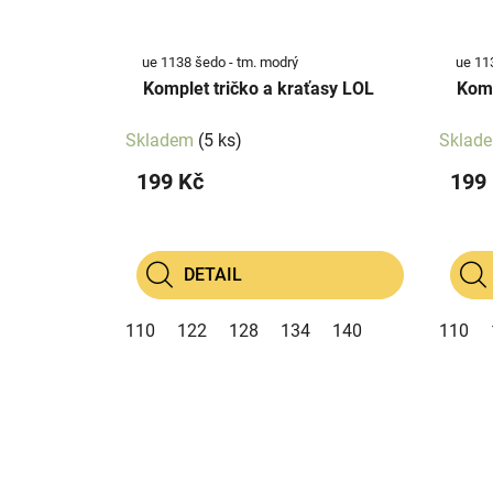
ue 1138 šedo - tm. modrý
ue 113
Komplet tričko a kraťasy LOL
Komp
Skladem
(5 ks)
Sklad
199 Kč
199
DETAIL
110
122
128
134
140
110