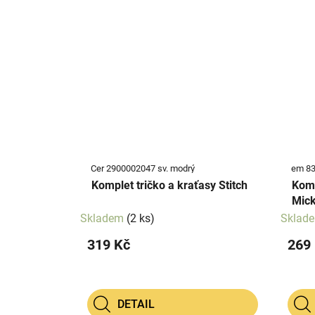
Cer 2900002047 sv. modrý
em 831
Komplet tričko a kraťasy Stitch
Komp
Mic
Skladem
(2 ks)
Sklad
319 Kč
269
DETAIL