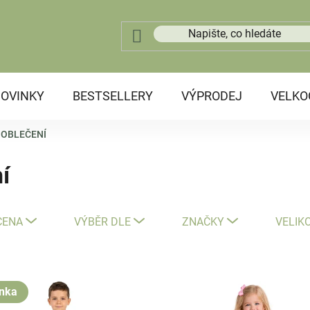
OVINKY
BESTSELLERY
VÝPRODEJ
VELK
 OBLEČENÍ
í
CENA
VÝBĚR DLE
ZNAČKY
VELIK
nka