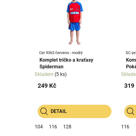
p
p
i
r
s
o
p
d
r
u
o
k
d
t
Cer 9363 červeno - modrý
SC ye
u
ů
Komplet tričko a kraťasy
Komp
k
Spiderman
Pok
t
Skladem
(5 ks)
Sklad
ů
249 Kč
319
DETAIL
104
116
128
116