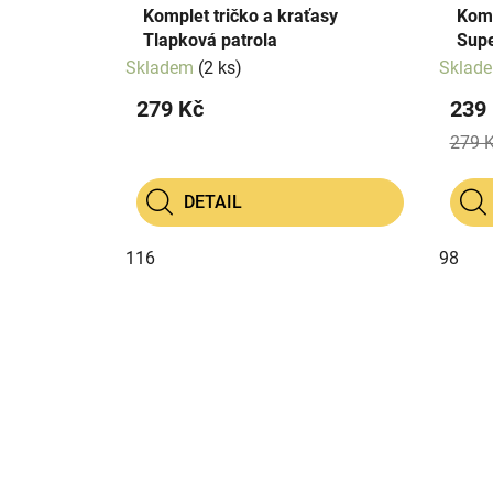
Komplet tričko a kraťasy
Komp
Tlapková patrola
Sup
Skladem
(2 ks)
Sklad
279 Kč
239
279 
DETAIL
116
98