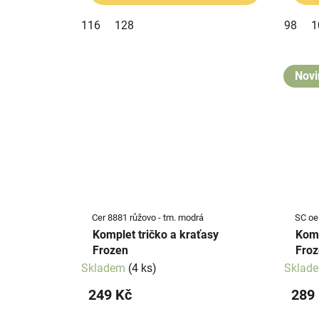
116
128
98
1
Novi
Cer 8881 růžovo - tm. modrá
SC oe
Komplet tričko a kraťasy
Komp
Frozen
Froz
Skladem
(4 ks)
Sklad
249 Kč
289