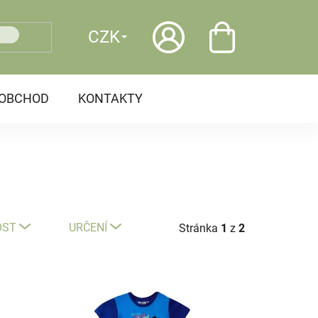
CZK
OOBCHOD
KONTAKTY
OST
URČENÍ
Stránka
1
z
2