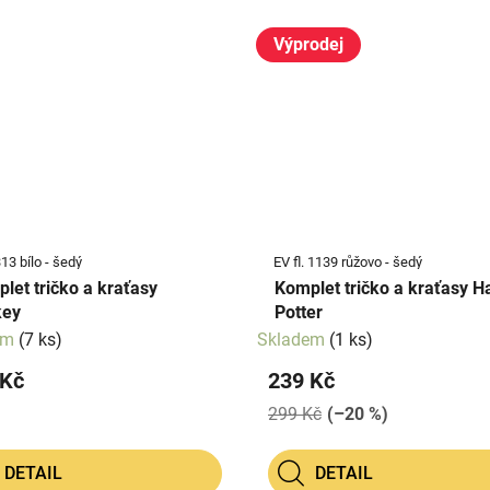
Výprodej
3 bílo - šedý
EV fl. 1139 růžovo - šedý
let tričko a kraťasy
Komplet tričko a kraťasy H
key
Potter
em
(7 ks)
Skladem
(1 ks)
 Kč
239 Kč
299 Kč
(–20 %)
DETAIL
DETAIL