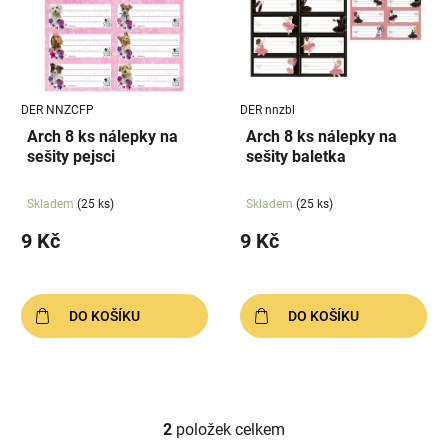
i
d
s
u
p
k
r
t
DER NNZCFP
DER nnzbl
o
ů
Arch 8 ks nálepky na
Arch 8 ks nálepky na
d
sešity pejsci
sešity baletka
u
k
Skladem
(25 ks)
Skladem
(25 ks)
t
9 Kč
9 Kč
ů
DO KOŠÍKU
DO KOŠÍKU
2
položek celkem
O