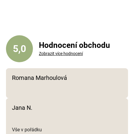
v
l
á
d
a
c
í
Hodnocení obchodu
5,0
p
Zobrazit více hodnocení
r
v
k
y
Romana Marhoulová
v
ý
p
i
Jana N.
s
u
Vše v pořádku