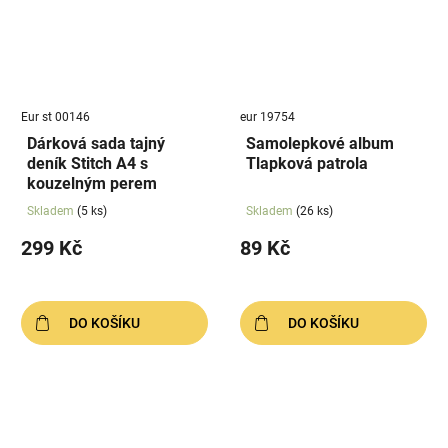
Eur st 00146
eur 19754
Dárková sada tajný
Samolepkové album
deník Stitch A4 s
Tlapková patrola
kouzelným perem
Skladem
(5 ks)
Skladem
(26 ks)
299 Kč
89 Kč
DO KOŠÍKU
DO KOŠÍKU