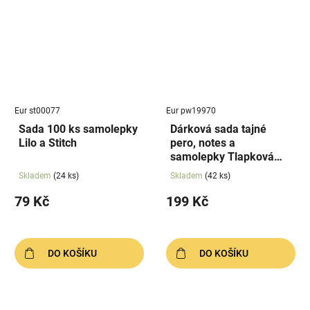
Eur st00077
Eur pw19970
Sada 100 ks samolepky
Dárková sada tajné
Lilo a Stitch
pero, notes a
samolepky Tlapková
patrola
Skladem
(24 ks)
Skladem
(42 ks)
79 Kč
199 Kč
DO KOŠÍKU
DO KOŠÍKU