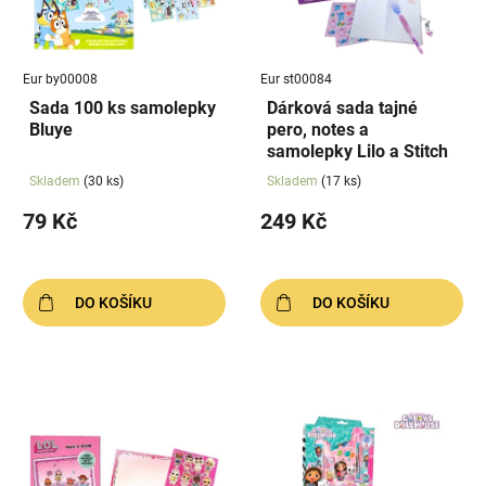
s
u
p
k
r
t
Eur by00008
Eur st00084
o
ů
Sada 100 ks samolepky
Dárková sada tajné
d
Bluye
pero, notes a
u
samolepky Lilo a Stitch
k
Skladem
(30 ks)
Skladem
(17 ks)
t
79 Kč
249 Kč
ů
DO KOŠÍKU
DO KOŠÍKU