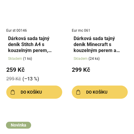
Eur st 00146
Eur mc 061
Dárková sada tajný
Dárková sada tajný
deník Stitch A4 s
deník Minecraft s
kouzelným perem,
kouzelným perem a
poškozený obal
samolepkami
Skladem
(1 ks)
Skladem
(24 ks)
259 Kč
299 Kč
299 Kč
(–13 %)
DO KOŠÍKU
DO KOŠÍKU
Novinka