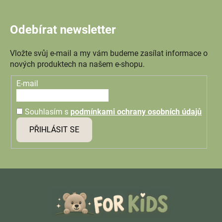
Odebírat newsletter
Vložte svůj e-mail a my vám budeme zasílat informace o
nových produktech na našem e-shopu.
E-mail
Souhlasím s
podmínkami ochrany osobních údajů
PŘIHLÁSIT SE
Z
á
p
a