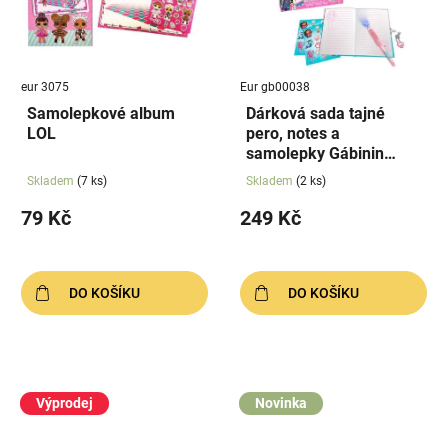
eur 3075
Eur gb00038
Samolepkové album
Dárková sada tajné
LOL
pero, notes a
samolepky Gábinin
kouzelný domek
Skladem
(7 ks)
Skladem
(2 ks)
79 Kč
249 Kč
DO KOŠÍKU
DO KOŠÍKU
Výprodej
Novinka