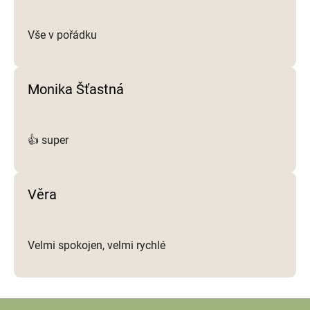
u
Vše v pořádku
Monika Šťastná
👍 super
Věra
Velmi spokojen, velmi rychlé