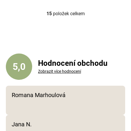
15
položek celkem
O
v
l
á
d
a
c
í
Hodnocení obchodu
5,0
p
Zobrazit více hodnocení
r
v
k
y
Romana Marhoulová
v
ý
p
i
Jana N.
s