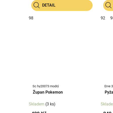
DETAIL
98
92
9
Sc hy20073 modrý
Župan Pokemon
Pyž
Skladem
(3 ks)
Sklad