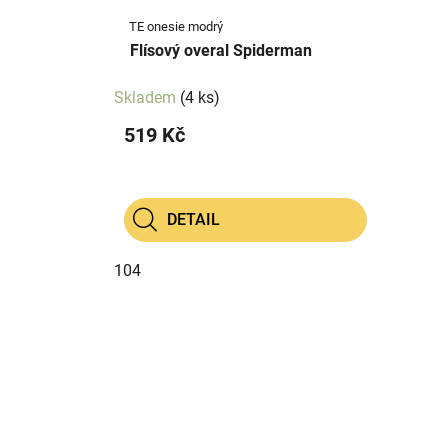
TE onesie modrý
Flísový overal Spiderman
Skladem
(4 ks)
519 Kč
DETAIL
104