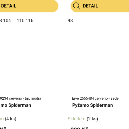
DETAIL
DETAIL
8-104
110-116
98
Erve 39234 červeno - tm. modrá
Erve 2555484 červeno - šedé
amo Spiderman
Pyžamo Spiderman
em
(4 ks)
Skladem
(2 ks)