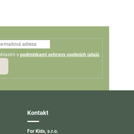
uhlasím s
podmínkami ochrany osobních údajů
PŘIHLÁSIT
SE
Kontakt
For Kids, s.r.o.