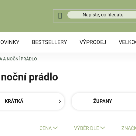
OVINKY
BESTSELLERY
VÝPRODEJ
VELK
 A NOČNÍ PRÁDLO
noční prádlo
KRÁTKÁ
ŽUPANY
CENA
VÝBĚR DLE
ZNAČ