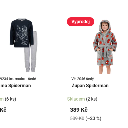
Výprodej
39234 tm. modro - šedé
VH 2046 šedý
amo Spiderman
Župan Spiderman
em
(6 ks)
Skladem
(2 ks)
 Kč
389 Kč
509 Kč
(–23 %)