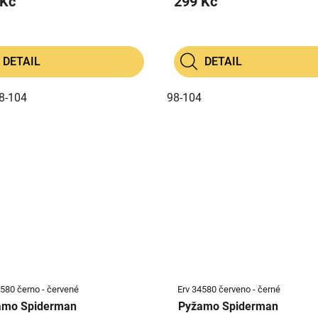
 Kč
299 Kč
DETAIL
DETAIL
8-104
98-104
4580 černo - červené
Erv 34580 červeno - černé
amo Spiderman
Pyžamo Spiderman