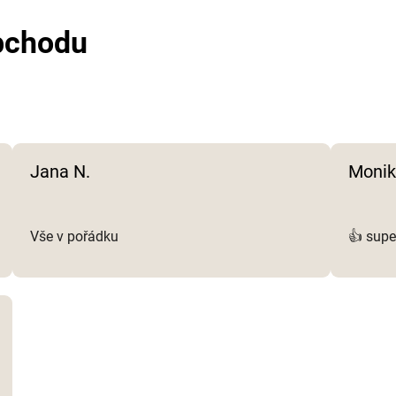
c
bchodu
í
p
r
v
k
y
v
Jana N.
Monik
ý
p
i
s
Vše v pořádku
👍 supe
u