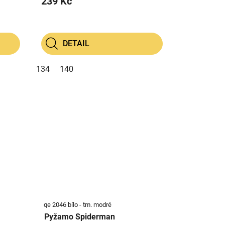
239 Kč
DETAIL
134
140
qe 2046 bílo - tm. modré
Pyžamo Spiderman