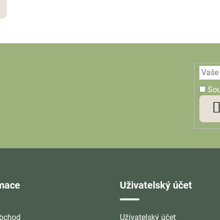
So
rmace
Uživatelský účet
bchod
Uživatelský účet