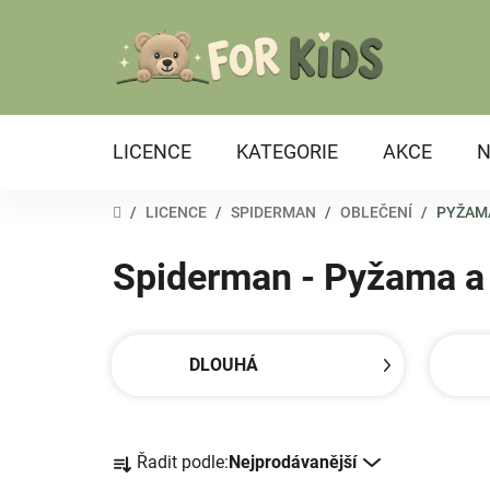
Přejít
na
obsah
LICENCE
KATEGORIE
AKCE
N
DOMŮ
/
LICENCE
/
SPIDERMAN
/
OBLEČENÍ
/
PYŽAMA
Spiderman - Pyžama a 
DLOUHÁ
Ř
Řadit podle:
Nejprodávanější
a