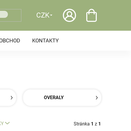
CZK
OOBCHOD
KONTAKTY
OVERALY
KY
Stránka
1
z
1