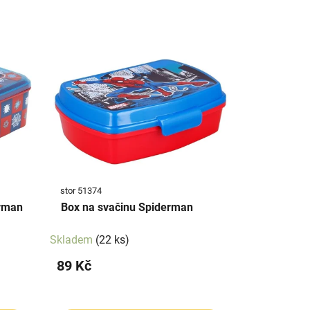
stor 51374
erman
Box na svačinu Spiderman
Skladem
(22 ks)
89 Kč