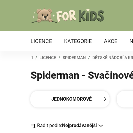
Přejít
na
obsah
LICENCE
KATEGORIE
AKCE
N
DOMŮ
/
LICENCE
/
SPIDERMAN
/
DĚTSKÉ NÁDOBÍ A K
Spiderman - Svačinov
JEDNOKOMOROVÉ
Ř
Řadit podle:
Nejprodávanější
a