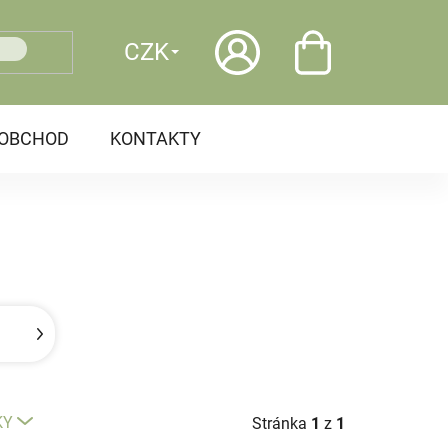
CZK
OOBCHOD
KONTAKTY
KY
Stránka
1
z
1