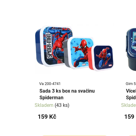
z
e
V
n
ý
í
p
p
i
r
s
o
p
d
r
u
o
k
d
t
Va 200-4741
Gim 5
u
ů
Sada 3 ks box na svačinu
Více
k
Spiderman
Spi
t
Skladem
(43 ks)
Sklad
ů
159 Kč
159