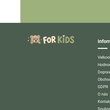
Z
á
Info
p
a
t
Velkoo
í
Hodnoc
Doprav
Obchod
GDPR
O nás
Kontak
Soubor