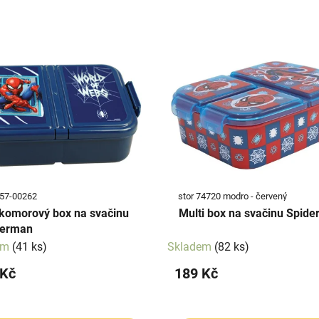
57-00262
stor 74720 modro - červený
komorový box na svačinu
Multi box na svačinu Spid
derman
em
(41 ks)
Skladem
(82 ks)
 Kč
189 Kč