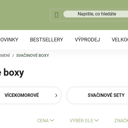
OVINKY
BESTSELLERY
VÝPRODEJ
VELK
RMENÍ
/
SVAČINOVÉ BOXY
é boxy
VÍCEKOMOROVÉ
SVAČINOVÉ SETY
CENA
VÝBĚR DLE
ZNAČ