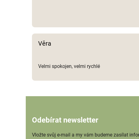
Věra
Velmi spokojen, velmi rychlé
Odebírat newsletter
Vložte svůj e-mail a my vám budeme zasílat inf