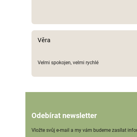
Věra
Velmi spokojen, velmi rychlé
Odebírat newsletter
Vložte svůj e-mail a my vám budeme zasílat inf