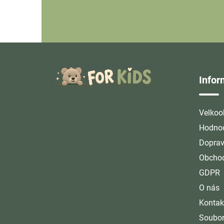
Z
á
Info
p
a
t
Velkoo
í
Hodnoc
Doprav
Obchod
GDPR
O nás
Kontak
Soubor