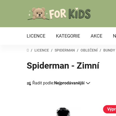
Přejít
na
obsah
LICENCE
KATEGORIE
AKCE
N
DOMŮ
/
LICENCE
/
SPIDERMAN
/
OBLEČENÍ
/
BUNDY
Spiderman - Zimní
Ř
Řadit podle:
Nejprodávanější
a
z
e
V
n
ý
Výpr
í