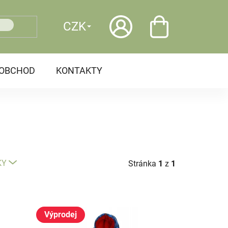
CZK
OOBCHOD
KONTAKTY
KY
Stránka
1
z
1
Výprodej