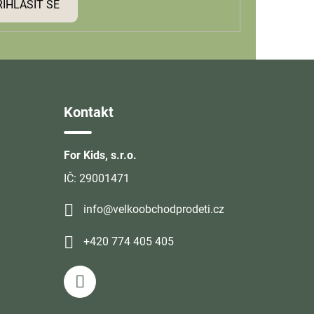
ŘIHLÁSIT SE
Kontakt
For Kids, s.r.o.
IČ: 29001471
info@velkoobchodprodeti.cz
+420 774 405 405