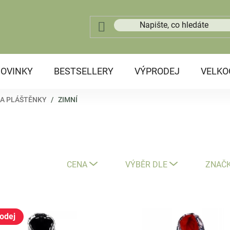
OVINKY
BESTSELLERY
VÝPRODEJ
VELK
 A PLÁŠTĚNKY
/
ZIMNÍ
CENA
VÝBĚR DLE
ZNAČ
odej