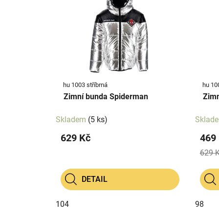
p
p
i
r
s
o
p
d
r
u
o
k
d
t
hu 1003 stříbrná
hu 100
u
ů
Zimní bunda Spiderman
Zimn
k
t
Skladem
(5 ks)
Sklad
ů
629 Kč
469
629 
DETAIL
104
98