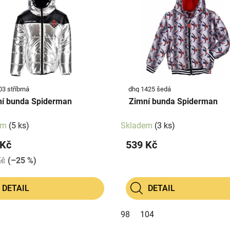
3 stříbrná
dhq 1425 šedá
í bunda Spiderman
Zimní bunda Spiderman
em
(5 ks)
Skladem
(3 ks)
 Kč
539 Kč
Kč
(–25 %)
DETAIL
DETAIL
98
104