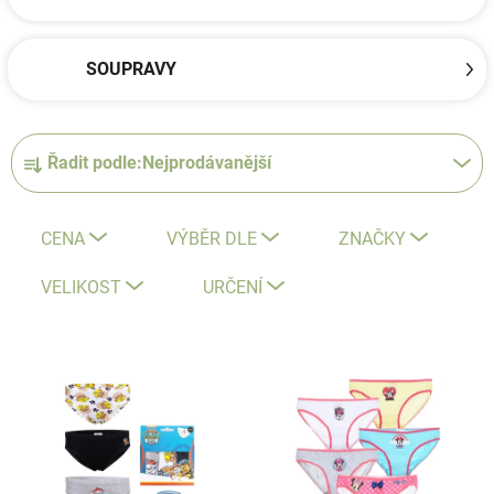
SOUPRAVY
Ř
Řadit podle:
Nejprodávanější
a
z
e
CENA
VÝBĚR DLE
ZNAČKY
n
í
VELIKOST
URČENÍ
p
r
V
o
ý
d
p
u
i
k
s
t