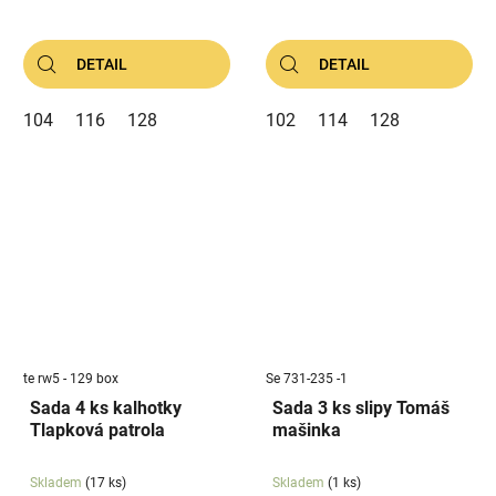
DETAIL
DETAIL
104
116
128
102
114
128
te rw5 - 129 box
Se 731-235 -1
Sada 4 ks kalhotky
Sada 3 ks slipy Tomáš
Tlapková patrola
mašinka
Skladem
(17 ks)
Skladem
(1 ks)