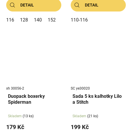
DETAIL
DETAIL
116
128
140
152
110-116
xh 30056-2
SC ye30020
Duopack boxerky
Sada 5 ks kalhotky Lilo
Spiderman
a Stitch
Skladem
(13 ks)
Skladem
(21 ks)
179 Kč
199 Kč