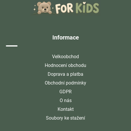
p
a
t
í
Informace
Velkoobchod
Hodnocení obchodu
Doprava a platba
Obchodní podmínky
GDPR
O nás
Kontakt
Soubory ke stažení