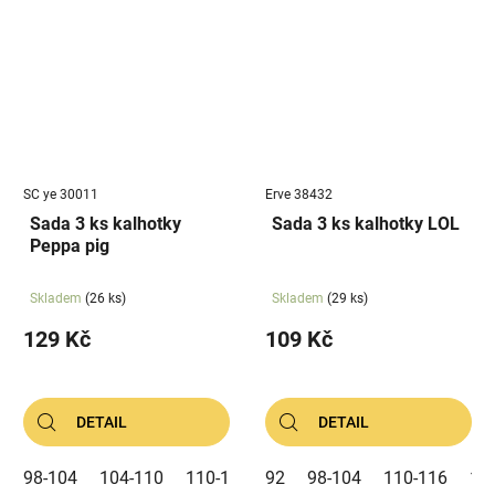
SC ye 30011
Erve 38432
Sada 3 ks kalhotky
Sada 3 ks kalhotky LOL
Peppa pig
Skladem
(26 ks)
Skladem
(29 ks)
129 Kč
109 Kč
DETAIL
DETAIL
98-104
104-110
110-116
92
98-104
110-116
12