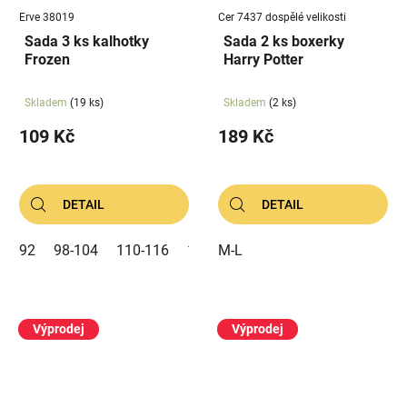
Erve 38019
Cer 7437 dospělé velikosti
Sada 3 ks kalhotky
Sada 2 ks boxerky
Frozen
Harry Potter
Skladem
(19 ks)
Skladem
(2 ks)
109 Kč
189 Kč
DETAIL
DETAIL
92
98-104
110-116
122-128
M-L
Výprodej
Výprodej