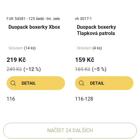
f UK 54581 - 125 šedé - tm. zele
vh 3017-1
Duopack boxerky Xbox
Duopack boxerky
Tlapková patrola
Skladem
(14 ks)
Skladem
(4 ks)
219 Kč
159 Kč
249 Kč
(–12 %)
169 Kč
(–5 %)
DETAIL
DETAIL
116
116-128
NAČÍST 24 DALŠÍCH