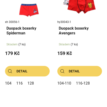
xh 30056-1
hy30043-1
Duopack boxerky
Duopack boxerky
Spiderman
Avengers
Skladem
(7 ks)
Skladem
(7 ks)
179 Kč
159 Kč
DETAIL
DETAIL
104
116
128
104-110
116-128