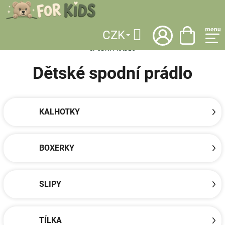
Přejít
na
obsah
CZK
DOMŮ
/
KATEGORIE
/
OBLEČENÍ
/
PONOŽKY A SPODNÍ PRÁDLO
/
Hledat
SPODNÍ PRÁDLO
Dětské spodní prádlo
KALHOTKY
BOXERKY
SLIPY
TÍLKA