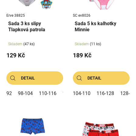
p
ů
r
Erve 38825
SC ev8026
o
Sada 3 ks slipy
Sada 5 ks kalhotky
d
Tlapková patrola
Minnie
u
k
Skladem
(47 ks)
Skladem
(11 ks)
t
129 Kč
189 Kč
ů
DETAIL
DETAIL
92
98-104
110-116
122-128
104-110
116-128
128-14