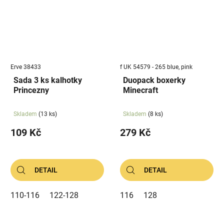
Erve 38433
f UK 54579 - 265 blue, pink
Sada 3 ks kalhotky
Duopack boxerky
Princezny
Minecraft
Skladem
(13 ks)
Skladem
(8 ks)
109 Kč
279 Kč
DETAIL
DETAIL
110-116
122-128
116
128