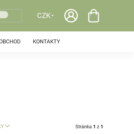
CZK
OOBCHOD
KONTAKTY
KY
Stránka
1
z
1