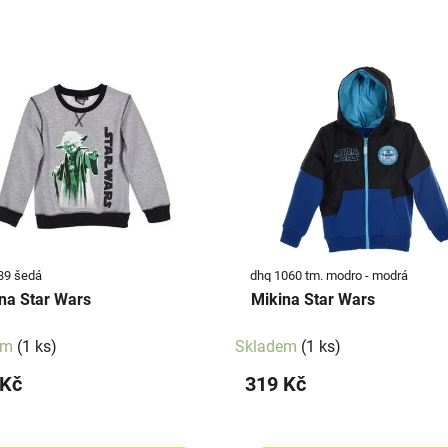
39 šedá
dhq 1060 tm. modro - modrá
na Star Wars
Mikina Star Wars
em
(1 ks)
Skladem
(1 ks)
 Kč
319 Kč