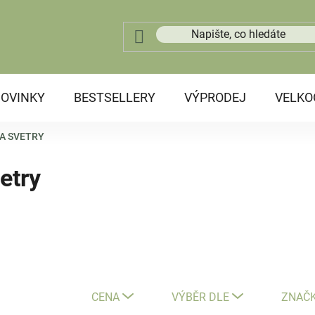
OVINKY
BESTSELLERY
VÝPRODEJ
VELK
 A SVETRY
etry
CENA
VÝBĚR DLE
ZNAČ