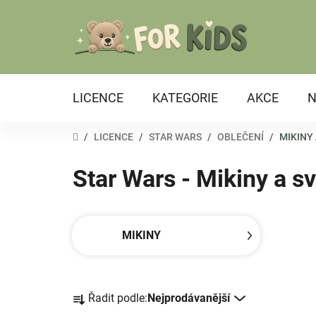
Přejít
na
obsah
LICENCE
KATEGORIE
AKCE
N
DOMŮ
/
LICENCE
/
STAR WARS
/
OBLEČENÍ
/
MIKINY
Star Wars - Mikiny a sv
MIKINY
Ř
Řadit podle:
Nejprodávanější
a