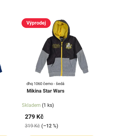
Výprodej
dhq 1060 černo - šedá
Mikina Star Wars
Skladem
(1 ks)
279 Kč
319 Kč
(–12 %)