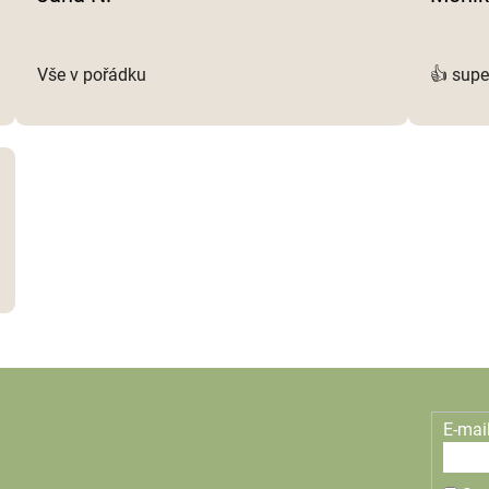
p
i
s
Vše v pořádku
👍 supe
u
E-mai