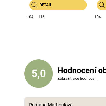
DETAIL
104
116
104
Hodnocení o
5,0
Zobrazit více hodnocení
Romana Marhoulová