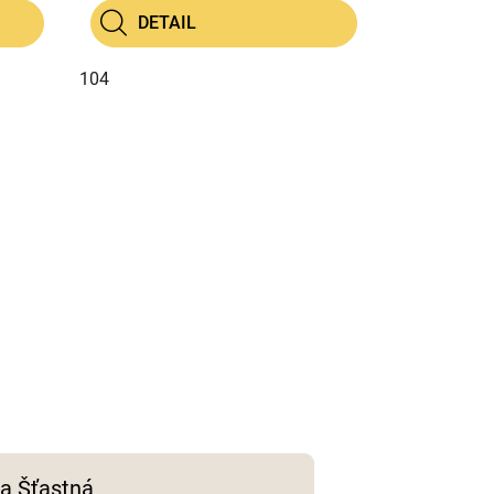
DETAIL
104
a Šťastná