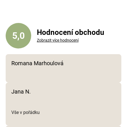
á
d
a
c
í
Hodnocení obchodu
5,0
p
Zobrazit více hodnocení
r
v
k
y
Romana Marhoulová
v
ý
p
i
Jana N.
s
u
Vše v pořádku