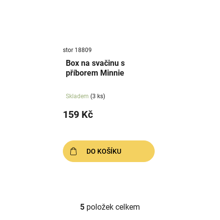
stor 18809
Box na svačinu s
příborem Minnie
Skladem
(3 ks)
159 Kč
DO KOŠÍKU
5
položek celkem
O