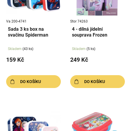
s
u
p
k
r
t
Va 200-4741
Stor 74263
o
ů
Sada 3 ks box na
4 - dílná jídelní
d
svačinu Spiderman
souprava Frozen
u
k
Skladem
(43 ks)
Skladem
(5 ks)
t
159 Kč
249 Kč
ů
DO KOŠÍKU
DO KOŠÍKU