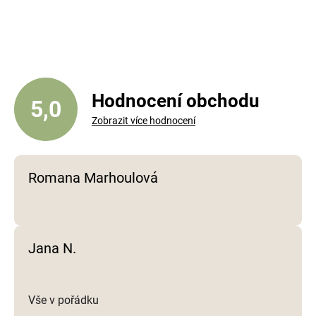
v
l
á
d
a
c
í
Hodnocení obchodu
5,0
p
Zobrazit více hodnocení
r
v
k
y
Romana Marhoulová
v
ý
p
i
Jana N.
s
u
Vše v pořádku