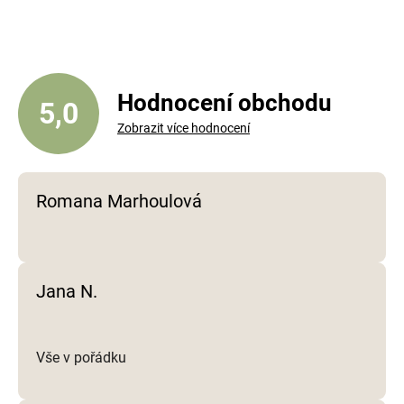
á
d
a
c
í
Hodnocení obchodu
5,0
p
Zobrazit více hodnocení
r
v
k
y
Romana Marhoulová
v
ý
p
i
Jana N.
s
u
Vše v pořádku