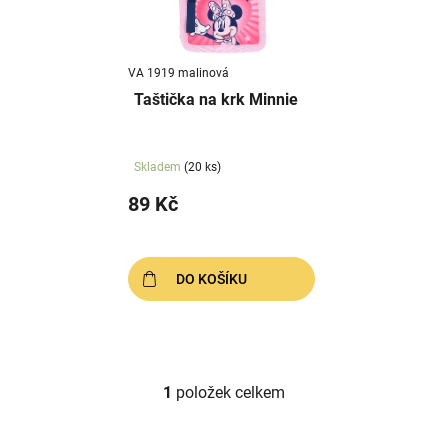
s
u
p
k
r
t
VA 1919 malinová
o
ů
Taštička na krk Minnie
d
u
k
Skladem
(20 ks)
t
89 Kč
ů
DO KOŠÍKU
1
položek celkem
O
v
l