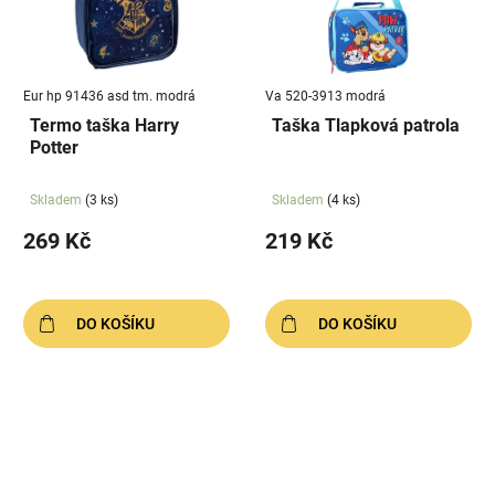
Eur hp 91436 asd tm. modrá
Va 520-3913 modrá
Termo taška Harry
Taška Tlapková patrola
Potter
Skladem
(3 ks)
Skladem
(4 ks)
269 Kč
219 Kč
DO KOŠÍKU
DO KOŠÍKU