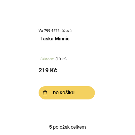
Va 799-4576 růžová
Taška Minnie
Skladem
(10 ks)
219 Kč
DO KOŠÍKU
5
položek celkem
O