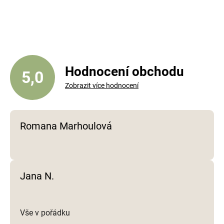
v
l
á
d
a
c
í
Hodnocení obchodu
5,0
p
Zobrazit více hodnocení
r
v
k
y
Romana Marhoulová
v
ý
p
i
Jana N.
s
u
Vše v pořádku