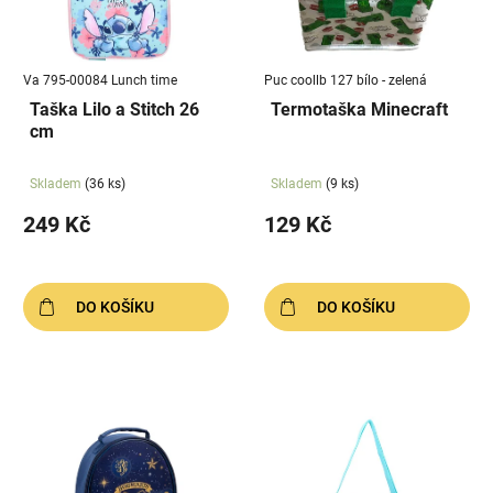
s
u
p
k
r
t
Va 795-00084 Lunch time
Puc coollb 127 bílo - zelená
o
ů
Taška Lilo a Stitch 26
Termotaška Minecraft
d
cm
u
k
Skladem
(36 ks)
Skladem
(9 ks)
t
249 Kč
129 Kč
ů
DO KOŠÍKU
DO KOŠÍKU