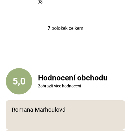
98
7
položek celkem
O
v
l
á
d
a
c
í
Hodnocení obchodu
5,0
p
Zobrazit více hodnocení
r
v
k
y
Romana Marhoulová
v
ý
p