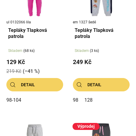
s
u
p
k
r
t
ul 0132066 lila
em 1327 šedé
o
ů
Tepláky Tlapková
Tepláky Tlapková
d
patrola
patrola
u
k
Skladem
(68 ks)
Skladem
(3 ks)
t
129 Kč
249 Kč
ů
219 Kč
(–41 %)
DETAIL
DETAIL
98-104
98
128
Výprodej