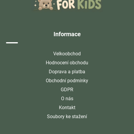
p
a
t
í
Informace
Velkoobchod
Hodnocení obchodu
Doprava a platba
Obchodní podmínky
GDPR
O nás
Kontakt
Soubory ke stažení