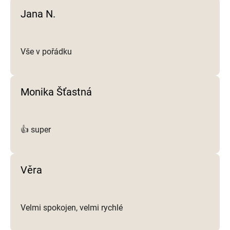
i
Jana N.
s
u
Vše v pořádku
Monika Šťastná
👍 super
Věra
Velmi spokojen, velmi rychlé