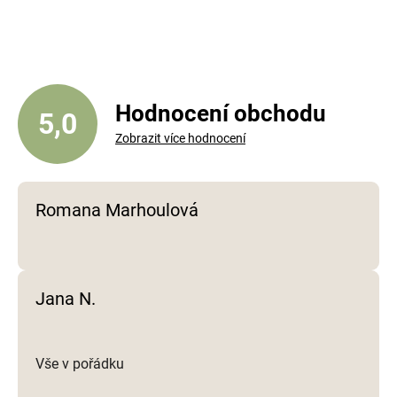
l
á
d
a
c
í
Hodnocení obchodu
5,0
p
Zobrazit více hodnocení
r
v
k
y
Romana Marhoulová
v
ý
p
i
Jana N.
s
u
Vše v pořádku