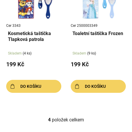
Cer 3343
Cer 2500003349
Kosmetická taštička
Toaletní taštička Frozen
Tlapková patrola
Skladem
(4 ks)
Skladem
(9 ks)
199 Kč
199 Kč
DO KOŠÍKU
DO KOŠÍKU
4
položek celkem
O
v