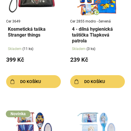
s
u
p
k
r
t
Cer 3649
Cer 2855 modro - červená
o
ů
Kosmetická taška
4 - dílná hygienická
d
Stranger things
taštička Tlapková
u
patrola
k
Skladem
(11 ks)
Skladem
(3 ks)
t
399 Kč
239 Kč
ů
DO KOŠÍKU
DO KOŠÍKU
Novinka