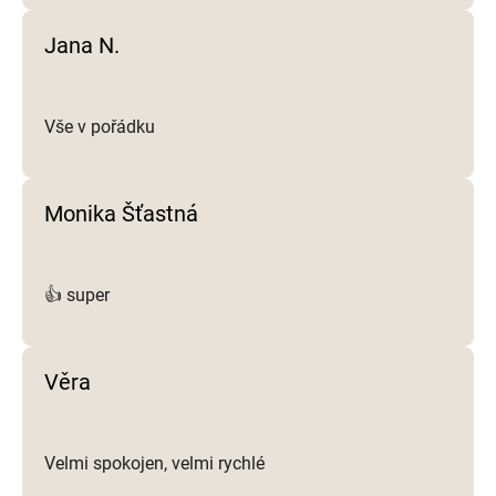
p
i
Jana N.
s
u
Vše v pořádku
Monika Šťastná
👍 super
Věra
Velmi spokojen, velmi rychlé