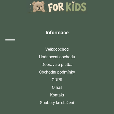
p
a
t
í
Informace
Velkoobchod
Hodnocení obchodu
Doprava a platba
Obchodní podmínky
GDPR
O nás
Kontakt
Soubory ke stažení