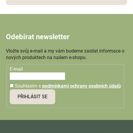
Odebírat newsletter
Vložte svůj e-mail a my vám budeme zasílat informace o
nových produktech na našem e-shopu.
E-mail
Souhlasím s
podmínkami ochrany osobních údajů
PŘIHLÁSIT SE
Z
á