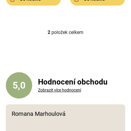
2
položek celkem
O
v
l
á
d
a
c
í
Hodnocení obchodu
5,0
p
Zobrazit více hodnocení
r
v
k
y
Romana Marhoulová
v
ý