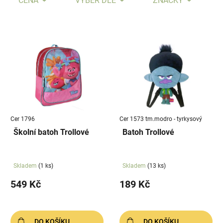
CENA
VÝBĚR DLE
ZNAČKY
n
í
V
p
ý
r
p
o
i
d
s
u
p
k
r
t
Cer 1796
Cer 1573 tm.modro - tyrkysový
o
ů
Školní batoh Trollové
Batoh Trollové
d
u
k
Skladem
(1 ks)
Skladem
(13 ks)
t
549 Kč
189 Kč
ů
DO KOŠÍKU
DO KOŠÍKU