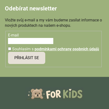
Odebírat newsletter
Vložte svůj e-mail a my vám budeme zasílat informace o
nových produktech na našem e-shopu.
E-mail
Souhlasím s
podmínkami ochrany osobních údajů
PŘIHLÁSIT SE
Z
á
p
a
t