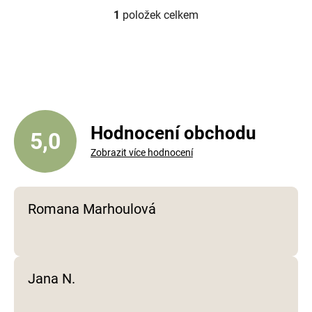
1
položek celkem
O
v
l
á
d
a
c
í
Hodnocení obchodu
5,0
p
Zobrazit více hodnocení
r
v
k
y
Romana Marhoulová
v
ý
p
i
Jana N.
s
u