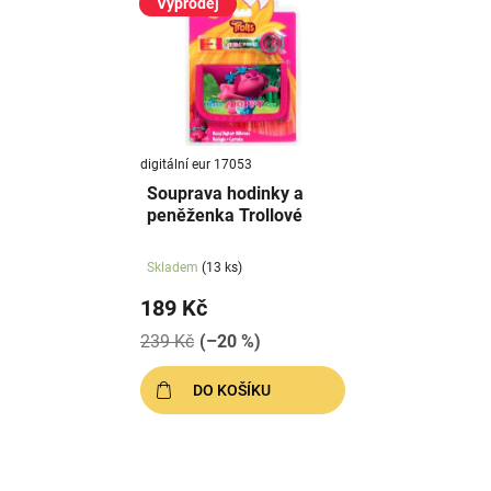
ý
Výprodej
r
p
o
i
d
s
u
p
k
r
t
digitální eur 17053
o
ů
Souprava hodinky a
d
peněženka Trollové
u
k
Skladem
(13 ks)
t
189 Kč
ů
239 Kč
(–20 %)
DO KOŠÍKU